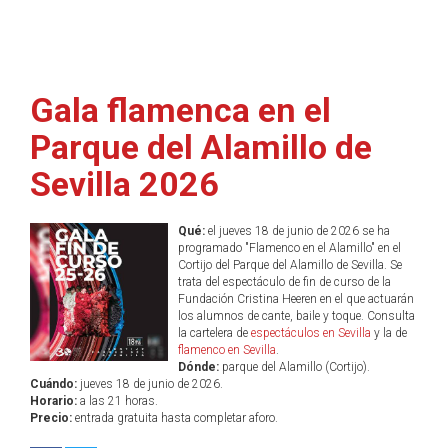
Gala flamenca en el
Parque del Alamillo de
Sevilla 2026
Qué:
el jueves 18 de junio de 2026 se ha
programado "Flamenco en el Alamillo" en el
Cortijo del Parque del Alamillo de Sevilla. Se
trata del espectáculo de fin de curso de la
Fundación Cristina Heeren en el que actuarán
los alumnos de cante, baile y toque. Consulta
la cartelera de
espectáculos en Sevilla
y la de
flamenco en Sevilla
.
Dónde:
parque del Alamillo (Cortijo).
Cuándo:
jueves 18 de junio de 2026.
Horario:
a las 21 horas.
Precio:
entrada gratuita hasta completar aforo.