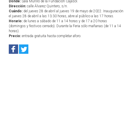
Dónde:
Sala Murillo de la Fundación Cajasol.
Dirección:
calle Álvarez Quintero, s/n.
Cuándo:
del jueves 28 de abril al jueves 19 de mayo de 2022. Inauguración
el jueves 28 de abril a las 13:30 horas, abre al público a las 17 horas.
Horario:
de lunes a sábado de 11 a 14 horas y de 17 a 20 horas
(domingos y festivos cerrado). Durante la Feria sólo mañanas (de 11 a 14
horas).
Precio:
entrada gratuita hasta completar aforo.