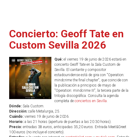
Concierto: Geoff Tate en
Custom Sevilla 2026
Qué:
el viernes 19 de junio de 2026 estará en
concierto Geoff Tate en la Sala Custom de
Sevilla. El cantante y compositor
estadounidense está de gira con "Operation:
mindcrime the final chapter", que coincide con
la publicación a principios de mayo de
"Operation: mindcrime III", la tercera parte de la
trilogía discográfica. Consulta la agenda
completa de
conciertos en Sevilla
.
Dónde:
Sala Custom.
Dirección:
calle Metalurgia, 25.
Cuándo:
viernes 19 de junio de 2026.
Horario:
a las 21 horas (apertura de puertas a las 20:30 horas).
Precio:
entradas 38 euros, anticipadas 35,20 euros. Entrada Meet&Greet
100 euros (no incluye el concierto).