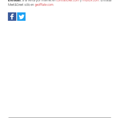
Entradas:
a la venta por internet en
contraticket.com
y
mutick.com
. Entrada
Meet&Greet sólo en
geofftate.com
.