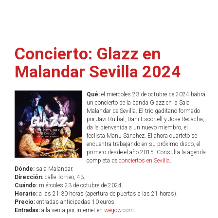
Concierto: Glazz en
Malandar Sevilla 2024
Qué:
el miércoles 23 de octubre de 2024 habrá
un concierto de la banda Glazz en la Sala
Malandar de Sevilla. El trío gaditano formado
por Javi Ruibal, Dani Escortell y Jose Recacha,
da la bienvenida a un nuevo miembro, el
teclista Manu Sánchez. El ahora cuarteto se
encuentra trabajando en su próximo disco, el
primero desde el año 2015. Consulta la agenda
completa de
conciertos en Sevilla
.
Dónde:
sala Malandar.
Dirección:
calle Torneo, 43.
Cuándo:
miércoles 23 de octubre de 2024.
Horario:
a las 21:30 horas (apertura de puertas a las 21 horas).
Precio:
entradas anticipadas 10 euros.
Entradas:
a la venta por internet en
wegow.com
.