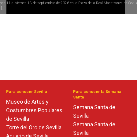
rnes 11 al viernes 18 de septiembre de 2026 en la Plaza de la Real Maestranza de Sevill
[...]
Para conocer Sevilla
Para conocer la Semana
Santa
Museo de Artes y
Semana Santa de
Costumbres Populares
Sevilla
de Sevilla
Semana Santa de
Torre del Oro de Sevilla
Sevilla
Acuario de Sevilla