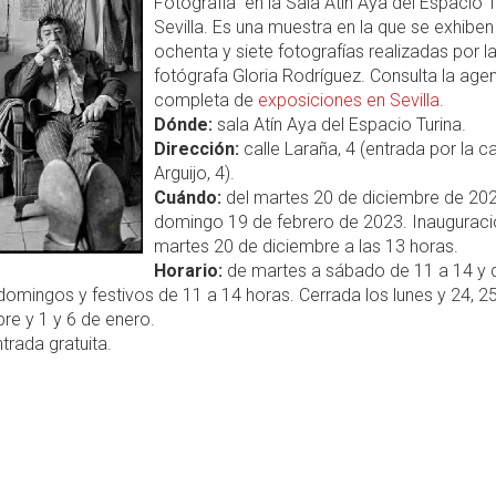
Fotografía" en la Sala Atín Aya del Espacio T
Sevilla. Es una muestra en la que se exhiben
ochenta y siete fotografías realizadas por l
fotógrafa Gloria Rodríguez. Consulta la age
completa de
exposiciones en Sevilla
.
Dónde:
sala Atín Aya del Espacio Turina.
Dirección:
calle Laraña, 4 (entrada por la ca
Arguijo, 4).
Cuándo:
del martes 20 de diciembre de 202
domingo 19 de febrero de 2023. Inauguraci
martes 20 de diciembre a las 13 horas.
Horario:
de martes a sábado de 11 a 14 y 
domingos y festivos de 11 a 14 horas. Cerrada los lunes y 24, 2
re y 1 y 6 de enero.
trada gratuita.