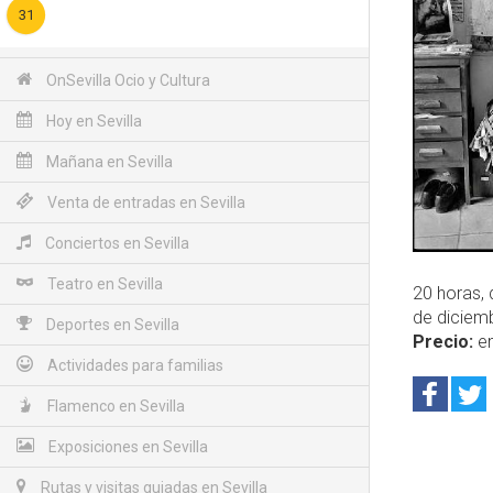
31
OnSevilla Ocio y Cultura
Hoy en Sevilla
Mañana en Sevilla
Venta de entradas en Sevilla
Conciertos en Sevilla
Teatro en Sevilla
20 horas, 
de diciemb
Deportes en Sevilla
Precio:
en
Actividades para familias
Flamenco en Sevilla
Exposiciones en Sevilla
Rutas y visitas guiadas en Sevilla