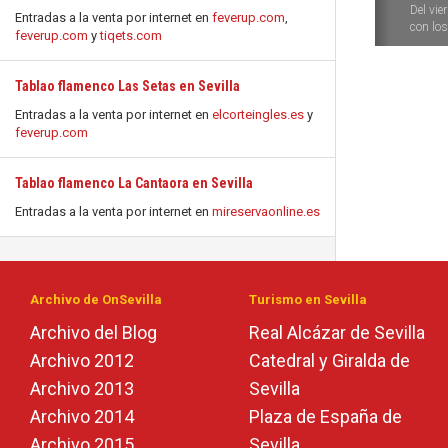
Del vie
Entradas a la venta por internet en
feverup.com
,
con los 
feverup.com
y
tiqets.com
Tablao flamenco Las Setas en Sevilla
Entradas a la venta por internet en
elcorteingles.es
y
feverup.com
Tablao flamenco La Cantaora en Sevilla
Entradas a la venta por internet en
mireservaonline.es
Archivo de OnSevilla
Turismo en Sevilla
Archivo del Blog
Real Alcázar de Sevilla
Archivo 2012
Catedral y Giralda de
Archivo 2013
Sevilla
Archivo 2014
Plaza de España de
Archivo 2015
Sevilla