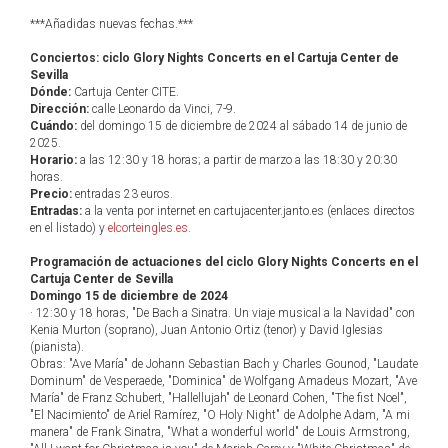
***Añadidas nuevas fechas.***
Conciertos: ciclo Glory Nights Concerts en el Cartuja Center de
Sevilla
Dónde:
Cartuja Center CITE.
Dirección:
calle Leonardo da Vinci, 7-9.
Cuándo:
del domingo 15 de diciembre de 2024 al sábado 14 de junio de
2025.
Horario:
a las 12:30 y 18 horas; a partir de marzo a las 18:30 y 20:30
horas.
Precio:
entradas 23 euros.
Entradas:
a la venta por internet en cartujacenter.janto.es (enlaces directos
en el listado) y
elcorteingles.es
.
Programación de actuaciones del ciclo Glory Nights Concerts en el
Cartuja Center de Sevilla
Domingo 15 de diciembre de 2024
· 12:30 y 18 horas, "De Bach a Sinatra. Un viaje musical a la Navidad" con
Kenia Murton (soprano), Juan Antonio Ortiz (tenor) y David Iglesias
(pianista).
Obras: "Ave María" de Johann Sebastian Bach y Charles Gounod, "Laudate
Dominum" de Vesperaede, "Dominica" de Wolfgang Amadeus Mozart, "Ave
María" de Franz Schubert, "Hallellujah" de Leonard Cohen, "The fist Noel",
"El Nacimiento" de Ariel Ramírez, "O Holy Night" de Adolphe Adam, "A mi
manera" de Frank Sinatra, "What a wonderful world" de Louis Armstrong,