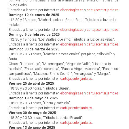
"All I want for Christmas is you" de Mariah Carey y "White Christmas" de
Irving Berlin.
Entradas a la venta por internet en
elcorteingles.es
y
cartujacenter.janto.es
.
Domingo 19 de enero de 2025
· 12:30 y 18 horas, "Michael Jackson Brass Band. Tributo a la luz de los
metales".
Entradas a la venta por internet en
elcorteingles.es
y
cartujacenter.janto.es
.
Domingo 9 de febrero de 2025
· 12:30 y 18 horas, "Los Beatles que amo. Tributo a la luz de las velas".
Entradas a la venta por internet en
elcorteingles.es
y
cartujacenter.janto.es
.
Domingo 30 de marzo de 2025
· 18:30 y 20:30 horas, "Marchas procesionales" por piano, cello,violín y
flauta.
Obras: "La madruga", "Mi amargura", "Virgen del Valle", "Hosanna in
excelsis", "Encarnación coronada", "Pasa la Virgen Macarena", "Pasan los
campanilleros", "Macarena Emilio Cebrián", "Amarguras" y "Margot".
Entradas a la venta por internet en
cartujacenter.janto.es
.
Viernes 25 de abril de 2025
· 18:30 y 20:30 horas, "Tributo a Queen".
Entradas a la venta por internet en
elcorteingles.es
y
cartujacenter.janto.es
.
Domingo 18 de mayo de 2025
· 18:30 y 20:30 horas, "Ópera y zarzuela".
Entradas a la venta por internet en
cartujacenter.janto.es
.
Viernes 30 de mayo de 2025
· 18:30 y 20:30 horas, "Tributo Ludovico Enaudi".
Entradas a la venta por internet en
cartujacenter.janto.es
.
Viernes 13 de junio de 2025