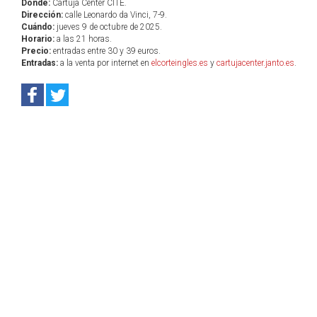
Dónde:
Cartuja Center CITE.
Dirección:
calle Leonardo da Vinci, 7-9.
Cuándo:
jueves 9 de octubre de 2025.
Horario:
a las 21 horas.
Precio:
entradas entre 30 y 39 euros.
Entradas:
a la venta por internet en
elcorteingles.es
y
cartujacenter.janto.es
.