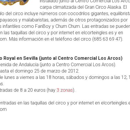
instalado junto al Centro Comercial Los Arco
carpa climatizada del Gran Circo Alaska. El
o del circo incluye números con cocodrilos gigantes, equilibrist
, payasos y malabaristas, además de otros protagonizados por
s infantiles como FanBoy y Chum Chum. Las entradas se puede
 las taquillas del circo y por internet en elcorteingles.es y en
om. Más información en el teléfono del circo (685 63 69 47).
o Royal en Sevilla (junto al Centro Comercial Los Arcos)
enida de Andalucía (junto a Centro Comercial Los Arcos).
asta el domingo 25 de marzo de 2012.
e lunes a viernes a las 18 horas, sábados y domingos a las 12, 
s.
radas de 8 a 20 euros (hay
3 zonas
).
ntradas en las taquillas del circo y por internet en elcorteingles.
com