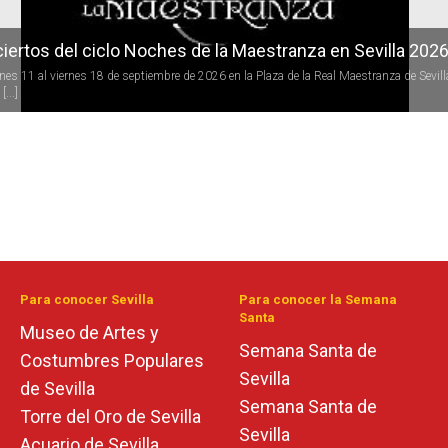
iertos del ciclo Noches de la Maestranza en Sevilla 202
rnes 11 al viernes 18 de septiembre de 2026 en la Plaza de la Real Maestranza de Sevill
[...]
Para conocer Sevilla
Para conocer la Semana
Santa
Museo de Artes y
Semana Santa de
Costumbres Populares
Sevilla
de Sevilla
Semana Santa de
Torre del Oro de Sevilla
Sevilla
Acuario de Sevilla