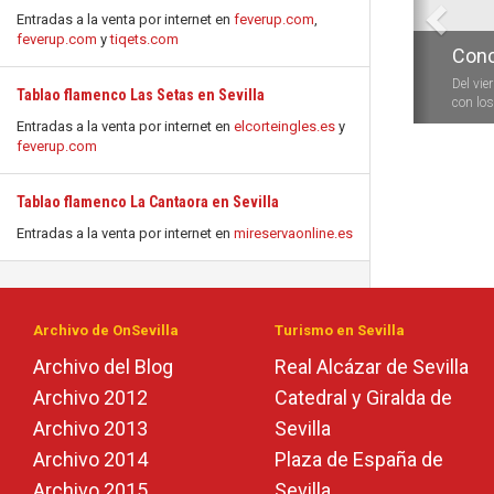
Entradas a la venta por internet en
feverup.com
,
feverup.com
y
tiqets.com
Conc
Del vie
Tablao flamenco Las Setas en Sevilla
con los 
Entradas a la venta por internet en
elcorteingles.es
y
feverup.com
Tablao flamenco La Cantaora en Sevilla
Entradas a la venta por internet en
mireservaonline.es
Archivo de OnSevilla
Turismo en Sevilla
Archivo del Blog
Real Alcázar de Sevilla
Archivo 2012
Catedral y Giralda de
Archivo 2013
Sevilla
Archivo 2014
Plaza de España de
Archivo 2015
Sevilla