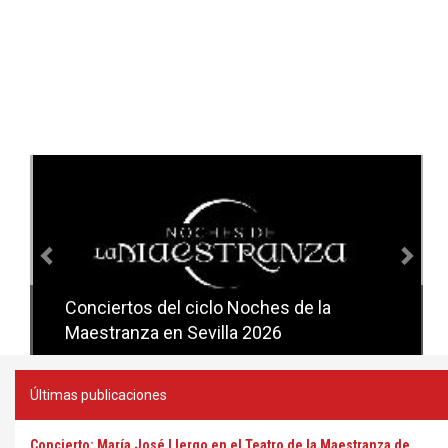
Anterior
Sig
Conciertos del ciclo Noches de la
Conciertos del ciclo Candlelight en
Maestranza en Sevilla 2026
Sevilla
Últimas publicaciones
Concierto: María José Llergo en el Teatro de la Maestranza de