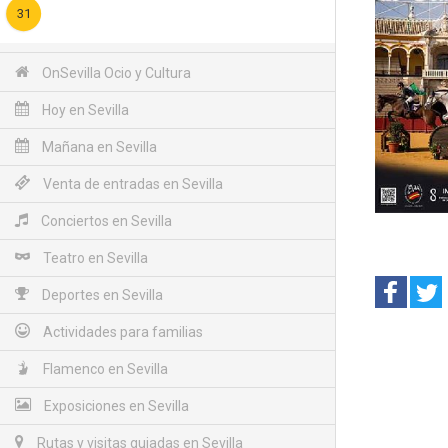
31
OnSevilla Ocio y Cultura
Hoy en Sevilla
Mañana en Sevilla
Venta de entradas en Sevilla
Conciertos en Sevilla
Teatro en Sevilla
Deportes en Sevilla
Actividades para familias
Flamenco en Sevilla
Exposiciones en Sevilla
Rutas y visitas guiadas en Sevilla