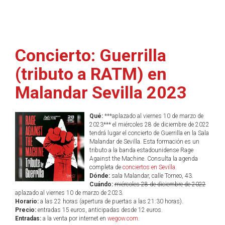
Concierto: Guerrilla
(tributo a RATM) en
Malandar Sevilla 2023
Qué:
***aplazado al viernes 10 de marzo de
2023*** el miércoles 28 de diciembre de 2022
tendrá lugar el concierto de Guerrilla en la Sala
Malandar de Sevilla. Esta formación es un
tributo a la banda estadounidense Rage
Against the Machine. Consulta la agenda
completa de
conciertos en Sevilla
.
Dónde:
sala Malandar, calle Torneo, 43.
Cuándo:
miércoles 28 de diciembre de 2022
aplazado al viernes 10 de marzo de 2023.
Horario:
a las 22 horas (apertura de puertas a las 21:30 horas).
Precio:
entradas 15 euros, anticipadas desde 12 euros.
Entradas:
a la venta por internet en
wegow.com
.