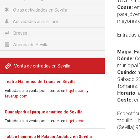
18 a 24 ho
Coste:
ent
Otras actividades en Sevilla
para jóven
mayores d
Actividades al aire libre
Breves
Entradas a
Agenda de Sevilla
Magia: Fa
Dónde:
Ce
municipal
Venta de entradas en Sevilla
Cuándo:
m
Sábado 27
Teatro Flamenco de Triana en Sevilla
Tomares.
Entradas a la venta por internet en
tiqets.com
y
Horario:
a
feverup.com
Coste:
ent
Guadalpark el parque acuático de Sevilla
Espectácu
taquilla 1
Entradas a la venta por internet en
tiqets.com
(Sevilla) 
Tablao flamenco El Palacio Andaluz en Sevilla