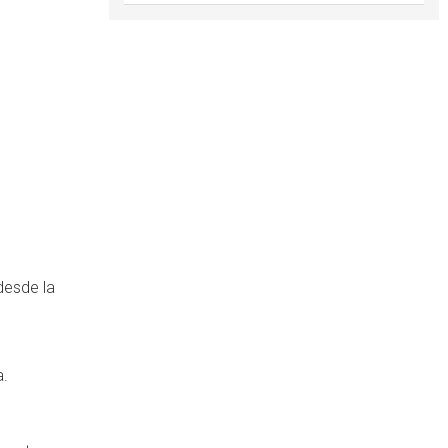
.
 desde la
a.