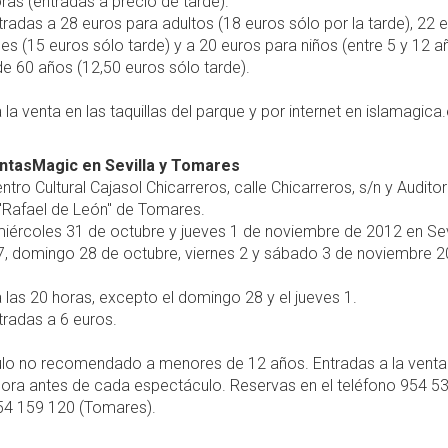
ras (entradas a precio de tarde).
radas a 28 euros para adultos (18 euros sólo por la tarde), 22 
es (15 euros sólo tarde) y a 20 euros para niños (entre 5 y 12 a
e 60 años (12,50 euros sólo tarde).
 la venta en las taquillas del parque y por internet en islamagica
ntasMagic en Sevilla y Tomares
ntro Cultural Cajasol Chicarreros, calle Chicarreros, s/n y Auditor
 "Rafael de León" de Tomares.
iércoles 31 de octubre y jueves 1 de noviembre de 2012 en Sevi
, domingo 28 de octubre, viernes 2 y sábado 3 de noviembre 2
 las 20 horas, excepto el domingo 28 y el jueves 1.
radas a 6 euros.
lo no recomendado a menores de 12 años. Entradas a la venta
 hora antes de cada espectáculo. Reservas en el teléfono 954 5
954 159 120 (Tomares).