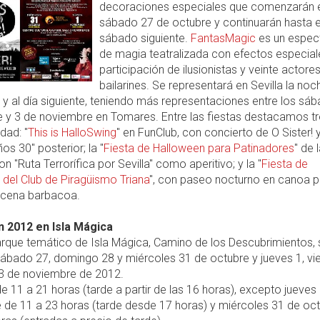
decoraciones especiales que comenzarán e
sábado 27 de octubre y continuarán hasta e
sábado siguiente.
FantasMagic
es un espec
de magia teatralizada con efectos especiale
participación de ilusionistas y veinte actores
bailarines. Se representará en Sevilla la noc
y al día siguiente, teniendo más representaciones entre los sá
e y 3 de noviembre en Tomares. Entre las fiestas destacamos tr
idad: "
This is HalloSwing
" en FunClub, con concierto de O Sister! y
s 30" posterior; la "
Fiesta de Halloween para Patinadores
" de 
n "Ruta Terrorífica por Sevilla" como aperitivo; y la "
Fiesta de
del Club de Piragüismo Triana
", con paseo nocturno en canoa p
 cena barbacoa.
 2012 en Isla Mágica
rque temático de Isla Mágica, Camino de los Descubrimientos, 
ábado 27, domingo 28 y miércoles 31 de octubre y jueves 1, vi
3 de noviembre de 2012.
e 11 a 21 horas (tarde a partir de las 16 horas), excepto jueves
 de 11 a 23 horas (tarde desde 17 horas) y miércoles 31 de oc