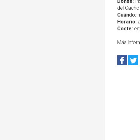
Dónde:
In
del Cachor
Cuándo:
m
Horario:
a
Coste:
ent
Más infor