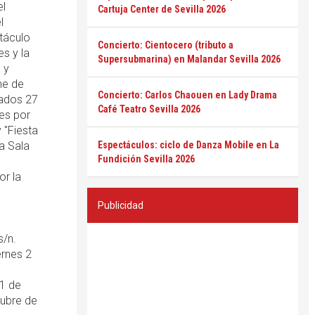
l
Cartuja Center de Sevilla 2026
l
táculo
Concierto: Cientocero (tributo a
s y la
Supersubmarina) en Malandar Sevilla 2026
 y
he de
Concierto: Carlos Chaouen en Lady Drama
bados 27
Café Teatro Sevilla 2026
es por
 "Fiesta
la Sala
Espectáculos: ciclo de Danza Mobile en La
Fundición Sevilla 2026
or la
Publicidad
s/n.
ernes 2
 1 de
tubre de