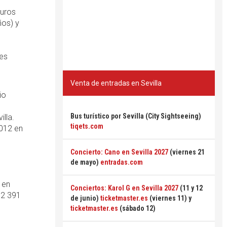
euros
ños) y
.es
Venta de entradas en Sevilla
io
Bus turístico por Sevilla (City Sightseeing)
lla.
tiqets.com
012 en
Concierto: Cano en Sevilla 2027
(viernes 21
de mayo)
entradas.com
 en
Conciertos: Karol G en Sevilla 2027
(11 y 12
32 391
de junio)
ticketmaster.es
(viernes 11) y
ticketmaster.es
(sábado 12)