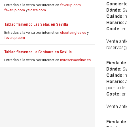
Concierto
Entradas a la venta por internet en
feverup.com
,
Dónde:
Sa
feverup.com
y
tiqets.com
Cuándo:
m
Horario:
a
Tablao flamenco Las Setas en Sevilla
Coste:
ent
Entradas a la venta por internet en
elcorteingles.es
y
feverup.com
Venta anti
reservas@
Tablao flamenco La Cantaora en Sevilla
Entradas a la venta por internet en
mireservaonline.es
Fiesta de
Dónde:
Sa
Cuándo:
m
Horario:
a
puerta de l
Coste:
ent
Venta anti
Fiesta de