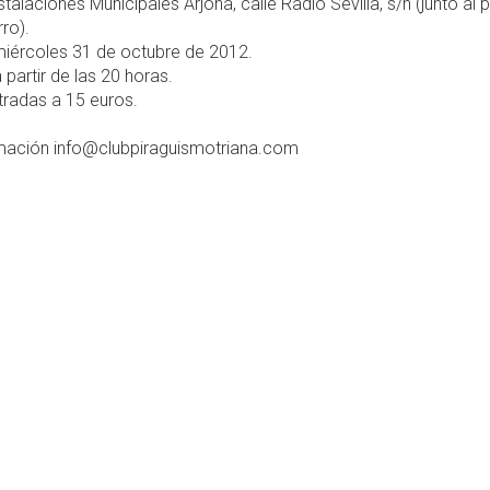
stalaciones Municipales Arjona, calle Radio Sevilla, s/n (junto al 
ro).
iércoles 31 de octubre de 2012.
 partir de las 20 horas.
radas a 15 euros.
mación info@clubpiraguismotriana.com