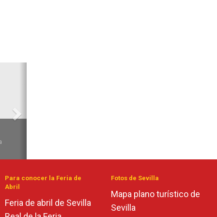
Siguiente
6
a
de
Para conocer la Feria de
Fotos de Sevilla
Abril
Mapa plano turístico de
Feria de abril de Sevilla
Sevilla
Real de la Feria