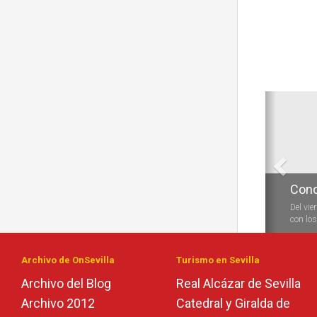
Anterio
Conc
Conc
Del vie
Durante
con los 
las vela
Archivo de OnSevilla
Turismo en Sevilla
Archivo del Blog
Real Alcázar de Sevilla
Archivo 2012
Catedral y Giralda de