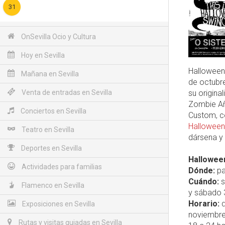
31
OnSevilla Ocio y Cultura
Hoy en Sevilla
Halloween 
Mañana en Sevilla
de octubr
Venta de entradas en Sevilla
su original
Zombie Año
Conciertos en Sevilla
Custom, co
Halloween 
Teatro en Sevilla
dársena y
Deportes en Sevilla
Halloween
Actividades para familias
Dónde:
pa
Cuándo:
s
Flamenco en Sevilla
y sábado 
Horario:
d
Exposiciones en Sevilla
noviembre
Rutas y visitas guiadas en Sevilla