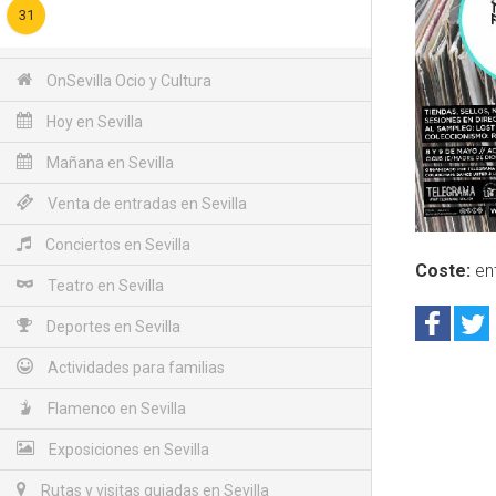
31
OnSevilla Ocio y Cultura
Hoy en Sevilla
Mañana en Sevilla
Venta de entradas en Sevilla
Conciertos en Sevilla
Coste:
ent
Teatro en Sevilla
Deportes en Sevilla
Actividades para familias
Flamenco en Sevilla
Exposiciones en Sevilla
Rutas y visitas guiadas en Sevilla