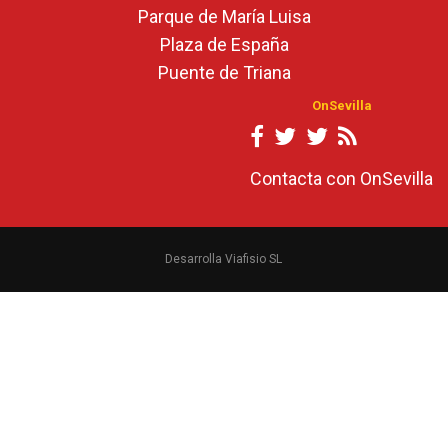
Parque de María Luisa
Plaza de España
Puente de Triana
OnSevilla
Contacta con OnSevilla
Desarrolla Viafisio SL