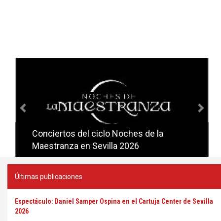
Anterior
Sig
Conciertos del ciclo Noches de la
Conciertos del ciclo Candlelight en
Maestranza en Sevilla 2026
Sevilla
Últimas publicaciones
Espectáculo: Daniel Samper Ospina en el Cartuja Center de Sevilla
2026