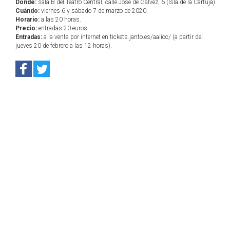
Dónde:
sala B del Teatro Central, calle José de Gálvez, 6 (Isla de la Cartuja).
Cuándo:
viernes 6 y sábado 7 de marzo de 2020.
Horario:
a las 20 horas.
Precio:
entradas 20 euros.
Entradas:
a la venta por internet en tickets.janto.es/aaiicc/ (a partir del
jueves 20 de febrero a las 12 horas).