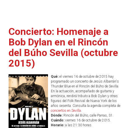
Concierto: Homenaje a
Bob Dylan en el Rincón
del Búho Sevilla (octubre
2015)
Qué:
el viernes 16 de octubre de 2015 hay
programado un concierto de Jesús Albarrán's
Thunder Blue en el Rincón del Búho de Sevilla.
En la actuación, acompañado de guitarra y
armónica, rendirá tributo a Bob Dylan y otras
figuras del Folk Revival de Nueva York de los
años sesenta. Consulta la agenda completa de
conciertos en Sevilla
.
Dónde:
Rincón del Búho, calle Parras, 31.
Cuándo:
viernes 16 de octubre de 2015.
Horario:
a las 21:30 horas.