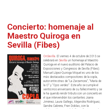
Concierto: homenaje al
Maestro Quiroga en
Sevilla (Fibes)
OnSevilla
. El viernes 4 de octubre de 2013 se
celebrará en
Sevilla
un homenaje al Maestro
Quiroga en el nuevo auditorio del Palacio de
Exposiciones y Congresos de Sevilla (Fibes).
Manuel López-Quiroga Miquel es uno de los
más destacados compositores de la copla,
autor entre otras de "La Zarzamora", "María de
la O" y "Ojos verdes". Este año se cumple el
veinticinco aniversario de su fallecimiento y se
le ha querido rendir tributo con un concierto en
el que intervendrán los cantantes Joana
Jiménez, Laura Gallego, Alejandra Rodríguez,
Sandra Cabrera, Fran Doblas, con la