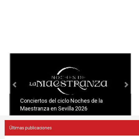
Anterior
Sig
Conciertos del ciclo Noches de la
Conciertos del ciclo Candlelight en
Maestranza en Sevilla 2026
Sevilla
Últimas publicaciones