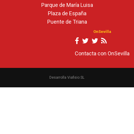
Parque de María Luisa
Plaza de España
Puente de Triana
OnSevilla
Contacta con OnSevilla
Desarrolla Viafisio SL