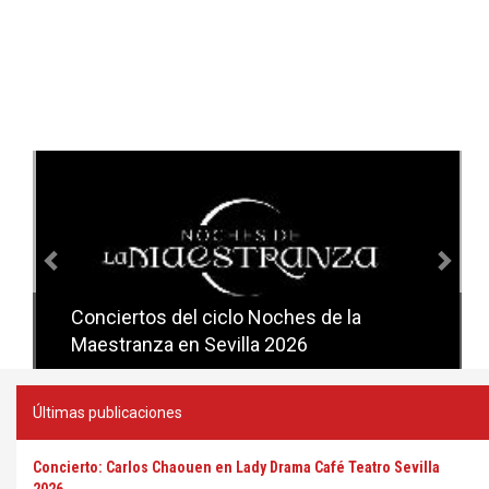
Anterior
Sig
Conciertos del ciclo Noches de la
Conciertos del ciclo Candlelight en
Maestranza en Sevilla 2026
Sevilla
Últimas publicaciones
Concierto: Carlos Chaouen en Lady Drama Café Teatro Sevilla