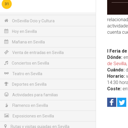
31
relaciona
OnSevilla Ocio y Cultura
actividade
Hoy en Sevilla
cuenta cue
Mañana en Sevilla
I Feria de
Venta de entradas en Sevilla
Dónde:
en
Conciertos en Sevilla
de Sevilla
Cuándo:
d
Teatro en Sevilla
Horario:
v
14:30 hora
Deportes en Sevilla
Coste:
ent
Actividades para familias
Flamenco en Sevilla
Exposiciones en Sevilla
Rutas y visitas guiadas en Sevilla