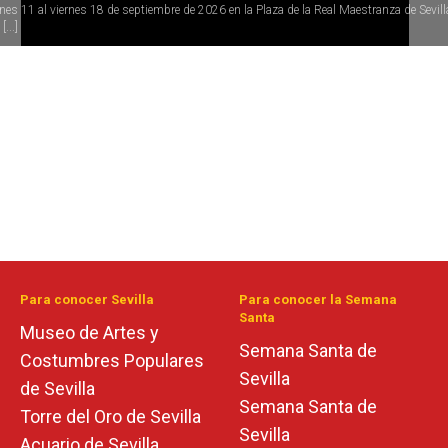
rnes 11 al viernes 18 de septiembre de 2026 en la Plaza de la Real Maestranza de Sevill
[...]
Para conocer Sevilla
Para conocer la Semana
Santa
Museo de Artes y
Semana Santa de
Costumbres Populares
Sevilla
de Sevilla
Semana Santa de
Torre del Oro de Sevilla
Sevilla
Acuario de Sevilla