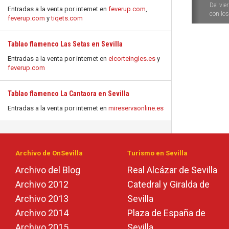
Del vie
Entradas a la venta por internet en
feverup.com
,
con los 
feverup.com
y
tiqets.com
Tablao flamenco Las Setas en Sevilla
Entradas a la venta por internet en
elcorteingles.es
y
feverup.com
Tablao flamenco La Cantaora en Sevilla
Entradas a la venta por internet en
mireservaonline.es
Archivo de OnSevilla
Turismo en Sevilla
Archivo del Blog
Real Alcázar de Sevilla
Archivo 2012
Catedral y Giralda de
Archivo 2013
Sevilla
Archivo 2014
Plaza de España de
Archivo 2015
Sevilla