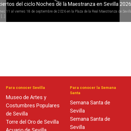
iertos del ciclo Noches de la Maestranza en Sevilla 202
rnes 11 al viernes 18 de septiembre de 2026 en la Plaza de la Real Maestranza de Sevill
[...]
Para conocer Sevilla
Para conocer la Semana
Santa
Museo de Artes y
Semana Santa de
Costumbres Populares
Sevilla
de Sevilla
Semana Santa de
Torre del Oro de Sevilla
Sevilla
Acuario de Sevilla