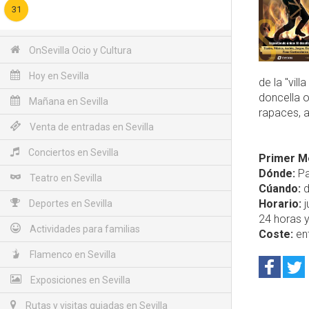
31
OnSevilla Ocio y Cultura
Hoy en Sevilla
de la "vil
doncella o
Mañana en Sevilla
rapaces, a
Venta de entradas en Sevilla
Conciertos en Sevilla
Primer M
Dónde:
Pa
Teatro en Sevilla
Cúando:
d
Horario:
j
Deportes en Sevilla
24 horas 
Actividades para familias
Coste:
ent
Flamenco en Sevilla
Exposiciones en Sevilla
Rutas y visitas guiadas en Sevilla