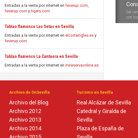
Conc
Entradas a la venta por internet en
feverup.com
,
feverup.com
y
tiqets.com
Del vie
con los 
Tablao flamenco Las Setas en Sevilla
Entradas a la venta por internet en
elcorteingles.es
y
feverup.com
Tablao flamenco La Cantaora en Sevilla
Entradas a la venta por internet en
mireservaonline.es
Archivo de OnSevilla
Turismo en Sevilla
Archivo del Blog
Real Alcázar de Sevilla
Archivo 2012
Catedral y Giralda de
Archivo 2013
Sevilla
Archivo 2014
Plaza de España de
Archivo 2015
Sevilla