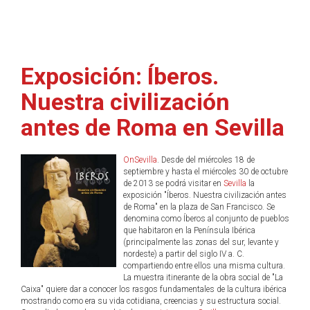
Exposición: Íberos.
Nuestra civilización
antes de Roma en Sevilla
OnSevilla
. Desde del miércoles 18 de
septiembre y hasta el miércoles 30 de octubre
de 2013 se podrá visitar en
Sevilla
la
exposición "Íberos. Nuestra civilización antes
de Roma" en la plaza de San Francisco. Se
denomina como Íberos al conjunto de pueblos
que habitaron en la Península Ibérica
(principalmente las zonas del sur, levante y
nordeste) a partir del siglo IV a. C.
compartiendo entre ellos una misma cultura.
La muestra itinerante de la obra social de "La
Caixa" quiere dar a conocer los rasgos fundamentales de la cultura ibérica
mostrando como era su vida cotidiana, creencias y su estructura social.