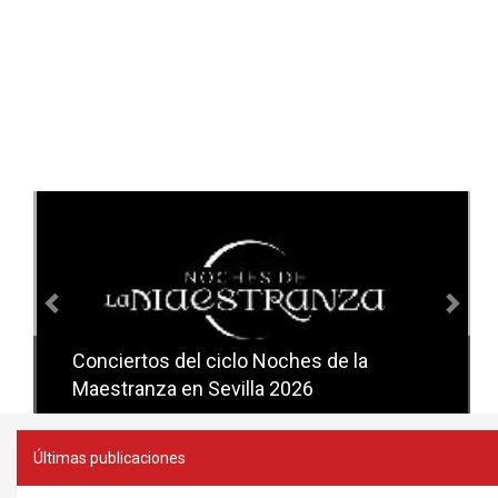
Anterior
Sig
Conciertos del ciclo Noches de la
Conciertos del ciclo Candlelight en
Maestranza en Sevilla 2026
Sevilla
Últimas publicaciones