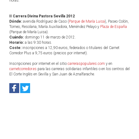
horas.
II Carrera Divina Pastora Sevilla 2012
Dónde:
avenida Rodríguez de Caso (
Parque de María Luisa
), Paseo Colón,
Torneo, Resolana, María Auxiliadora, Menéndez Pelayo y
Plaza de España
(Parque de María Luisa).
Cuándo:
domingo 11 de marzo de 2012.
Horario:
a las 9:30 horas.
Coste:
inscripciones a 12,90 euros, federados o titulares del Carnet
Corredor Plus a 9,75 euros (precios por internet).
Inscripciones por internet en el sitio
carreraspopulares.com
y en
carnetcorredor.es
para las carreras solidarias infantiles o en los centros del
El Corte Inglés en Sevilla y San Juan de Aznalfarache.