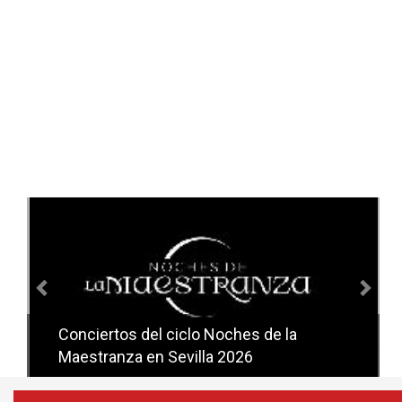
Anterior
Sig
Conciertos del ciclo Noches de la
Conciertos del ciclo Candlelight en
Maestranza en Sevilla 2026
Sevilla