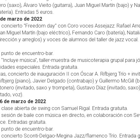
ro (saxo), Álvaro Vieito (guitarra), Juan Miguel Martín (bajo) y 
tería). Entradas 5 euros.
 de marzo de 2022
, concierto "Freedom day" con Coro voces Assejazz: Rafael Arr
uan Miguel Martín (bajo eléctrico), Fernando Caro (batería), Natal
irección y arreglos) y voces de alumnos del taller de jazz vocal.
, punto de encuentro-bar.
, "Incluye música", taller-muestra de musicoterapia grupal para 
dades especiales. Entrada gratuita.
ras, concierto de inauguración II con Óscar A. Rifbjerg Trío + invi
ifbjerg (piano), Javier Delgado (contrabajo) y Guillermo McGill (ba
nero (invitado, saxo y trompeta), Gustavo Díaz (invitado, saxo
itado, voz).
6 de marzo de 2022
, clase abierta de swing con Samuel Rigal. Entrada gratuita.
, sesión de baile con música en directo, en colaboración con Sev
e. Entradas gratuita.
, punto de encuentro-bar.
, concierto Sconti-Delgao-Megina Jazz/flamenco Trío. Entrada gr