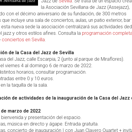
Jazz de
Sevilla
. Se trata de un espacio cre
la Asociación Sevillana de Jazz (Assejazz),
do con el décimo aniversario de su fundación, de 300 metros
que incluye una sala de conciertos, aulas, un patio exterior, bar
 esta nueva sede la asociación centralizará sus actividades de
el jazz y otros estilos afines. Consulta la
programación complet
e
conciertos en Sevilla
.
ión de la Casa del Jazz de Sevilla
sa del Jazz, calle Escarpia, 2 (junto al parque de Miraflores).
el viernes 4 al domingo 6 de marzo de 2022.
istintos horarios, consultar programación.
tradas entre 0 y 10 euros.
en la taquilla de la sala.
ión de actividades de la inauguración de la Casa del Jazz
4 de marzo de 2022
, bienvenida y presentación del espacio.
ras, música en directo y ágape. Entrada gratuita.
ras, concierto de inauguración I con Juan Clavero Quartet + invi