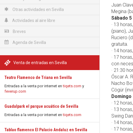
Juan Clave
Otras actividades en Sevilla
Megina (ba
Sábado 5
Actividades al aire libre
· 13 horas
(piano), J
Breves
Ruciero (d
Agenda de Sevilla
gratuita.
· 14 horas
· 17 horas
Venta de entradas en Sevilla
con necesi
· 21:30 ho
Óscar A. R
Teatro Flamenco de Triana en Sevilla
Nacho Boto
Entradas a la venta por internet en
tiqets.com
y
Cögür (inv
feverup.com
Domingo 
· 12 horas
Guadalpark el parque acuático de Sevilla
· 13 horas
Entradas a la venta por internet en
tiqets.com
Swing Danc
· 14 horas
· 17 horas
Tablao flamenco El Palacio Andaluz en Sevilla