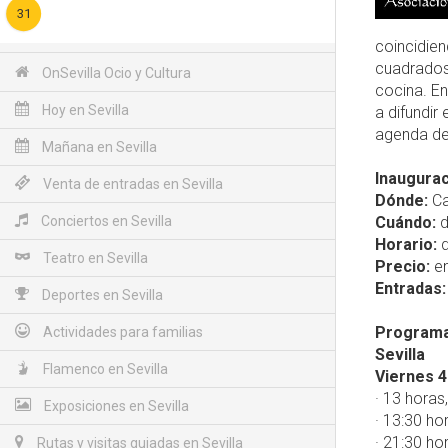
31
coincidien
cuadrados 
OnSevilla Ocio y Cultura
cocina. En
Hoy en Sevilla
a difundir 
agenda d
Mañana en Sevilla
Inaugurac
Venta de entradas en Sevilla
Dónde:
Ca
Conciertos en Sevilla
Cuándo:
d
Horario:
d
Teatro en Sevilla
Precio:
en
Entradas:
Deportes en Sevilla
Programac
Actividades para familias
Sevilla
Flamenco en Sevilla
Viernes 
· 13 horas
Exposiciones en Sevilla
· 13:30 ho
· 21:30 ho
Rutas y visitas guiadas en Sevilla