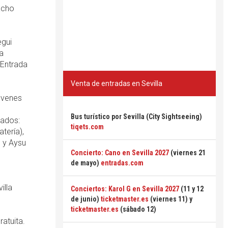
Nacho
egui
ia
 Entrada
Venta de entradas en Sevilla
jóvenes
Bus turístico por Sevilla (City Sightseeing)
tados:
tiqets.com
tería),
) y Aysu
Concierto: Cano en Sevilla 2027
(viernes 21
de mayo)
entradas.com
illa
Conciertos: Karol G en Sevilla 2027
(11 y 12
de junio)
ticketmaster.es
(viernes 11) y
ticketmaster.es
(sábado 12)
atuita.