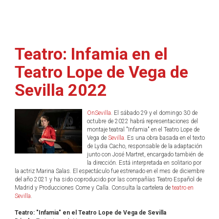
Teatro: Infamia en el
Teatro Lope de Vega de
Sevilla 2022
OnSevilla
. El sábado 29 y el domingo 30 de
octubre de 2022 habrá representaciones del
montaje teatral "Infamia" en el Teatro Lope de
Vega de
Sevilla
. Es una obra basada en el texto
de Lydia Cacho, responsable de la adaptación
junto con José Martret, encargado también de
la dirección. Está interpretada en solitario por
la actriz Marina Salas. El espectáculo fue estrenado en el mes de diciembre
del año 2021 y ha sido coproducido por las compañías Teatro Español de
Madrid y Producciones Come y Calla. Consulta la cartelera de
teatro en
Sevilla
.
Teatro: "Infamia" en el Teatro Lope de Vega de Sevilla