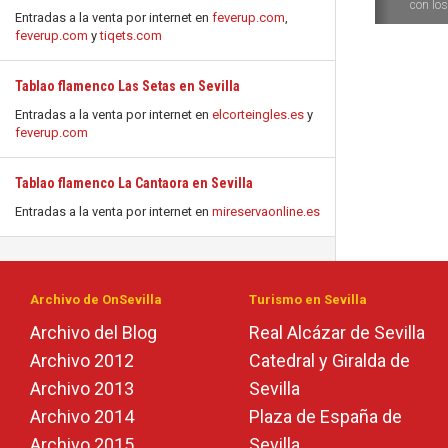
con los 
Entradas a la venta por internet en
feverup.com
,
feverup.com
y
tiqets.com
Tablao flamenco Las Setas en Sevilla
Entradas a la venta por internet en
elcorteingles.es
y
feverup.com
Tablao flamenco La Cantaora en Sevilla
Entradas a la venta por internet en
mireservaonline.es
Archivo de OnSevilla
Turismo en Sevilla
Archivo del Blog
Real Alcázar de Sevilla
Archivo 2012
Catedral y Giralda de
Archivo 2013
Sevilla
Archivo 2014
Plaza de España de
Archivo 2015
Sevilla