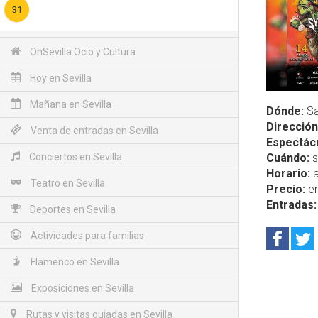
31
OnSevilla Ocio y Cultura
Hoy en Sevilla
Mañana en Sevilla
Dónde:
Sa
Dirección
Venta de entradas en Sevilla
Espectácu
Conciertos en Sevilla
Cuándo:
s
Horario:
a
Teatro en Sevilla
Precio:
en
Entradas:
Deportes en Sevilla
Actividades para familias
Flamenco en Sevilla
Exposiciones en Sevilla
Rutas y visitas guiadas en Sevilla