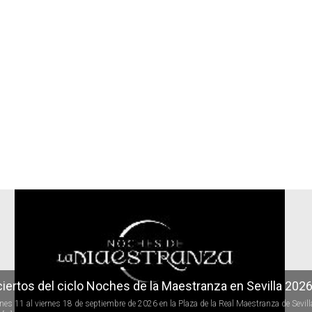
r
iertos del ciclo Noches de la Maestranza en Sevilla 202
rnes 11 al viernes 18 de septiembre de 2026 en la Plaza de la Real Maestranza de Sevill