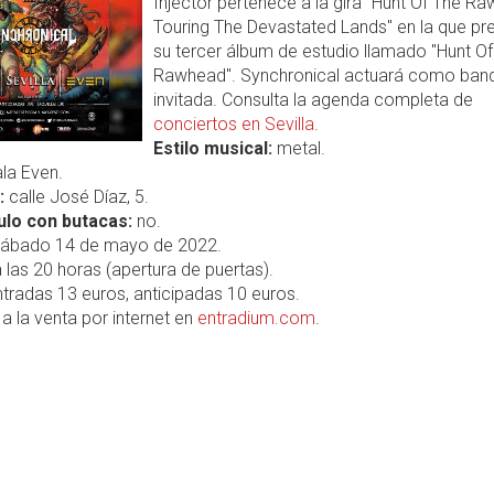
Injector pertenece a la gira "Hunt Of The R
Touring The Devastated Lands" en la que pr
su tercer álbum de estudio llamado "Hunt Of
Rawhead". Synchronical actuará como ban
invitada. Consulta la agenda completa de
conciertos en Sevilla
.
Estilo musical:
metal.
la Even.
:
calle José Díaz, 5.
lo con butacas:
no.
ábado 14 de mayo de 2022.
 las 20 horas (apertura de puertas).
tradas 13 euros, anticipadas 10 euros.
a la venta por internet en
entradium.com
.