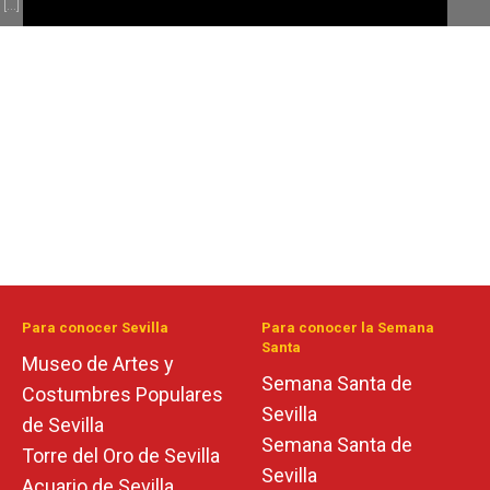
[...]
Para conocer Sevilla
Para conocer la Semana
Santa
Museo de Artes y
Semana Santa de
Costumbres Populares
Sevilla
de Sevilla
Semana Santa de
Torre del Oro de Sevilla
Sevilla
Acuario de Sevilla