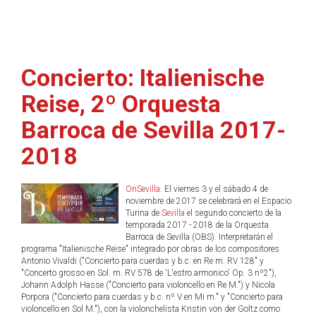
Concierto: Italienische
Reise, 2º Orquesta
Barroca de Sevilla 2017-
2018
OnSevilla
. El viernes 3 y el sábado 4 de
noviembre de 2017 se celebrará en el Espacio
Turina de
Sevilla
el segundo concierto de la
temporada 2017 - 2018 de la Orquesta
Barroca de Sevilla (OBS). Interpretarán el
programa "Italienische Reise" integrado por obras de los compositores
Antonio Vivaldi ("Concierto para cuerdas y b.c. en Re m. RV 128" y
"Concerto grosso en Sol. m. RV 578 de 'L'estro armonico' Op. 3 nº2"),
Johann Adolph Hasse ("Concierto para violoncello en Re M.") y Nicola
Porpora ("Concierto para cuerdas y b.c. nº V en Mi m." y "Concierto para
violoncello en Sol M."), con la violonchelista Kristin von der Goltz como