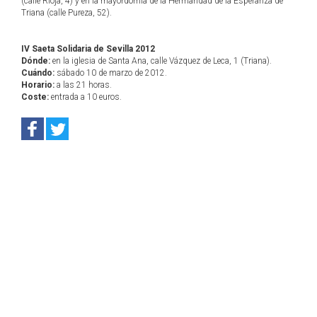
(calle Rioja, 4) y en la mayordomía de la Hermandad de la Esperanza de
Triana (calle Pureza, 52).
IV Saeta Solidaria de Sevilla 2012
Dónde:
en la iglesia de Santa Ana, calle Vázquez de Leca, 1 (Triana).
Cuándo:
sábado 10 de marzo de 2012.
Horario:
a las 21 horas.
Coste:
entrada a 10 euros.