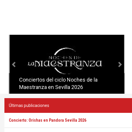
Anterior
Sig
Conciertos del ciclo Noches de la
Conciertos del ciclo Candlelight en
Maestranza en Sevilla 2026
Sevilla
Últimas publicaciones
Concierto: Orishas en Pandora Sevilla 2026