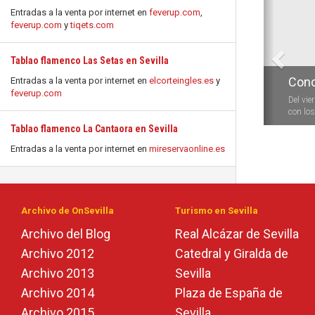
Entradas a la venta por internet en
feverup.com
,
feverup.com
y
tiqets.com
Tablao flamenco Las Setas en Sevilla
Conc
Entradas a la venta por internet en
elcorteingles.es
y
feverup.com
Del vie
con los 
Tablao flamenco La Cantaora en Sevilla
Entradas a la venta por internet en
mireservaonline.es
Archivo de OnSevilla
Turismo en Sevilla
Archivo del Blog
Real Alcázar de Sevilla
Archivo 2012
Catedral y Giralda de
Archivo 2013
Sevilla
Archivo 2014
Plaza de España de
Archivo 2015
Sevilla