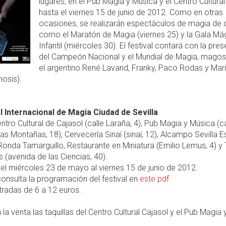
lugares, en el Pub Magia y Música y el Centro Cultural
hasta el viernes 15 de junio de 2012. Como en otras
ocasiones, se realizarán espectáculos de magia de c
como el Maratón de Magia (viernes 25) y la Gala Má
Infantil (miércoles 30). El festival contará con la pre
del Campeón Nacional y el Mundial de Magia, mag
el argentino René Lavand, Franky, Paco Rodas y Mari
osis).
al Internacional de Magia Ciudad de Sevilla
ntro Cultural de Cajasol (calle Laraña, 4), Pub Magia y Música (ca
las Montañas, 18), Cervecería Sinaí (sinaí, 12), Alcampo Sevilla E
nda Tamarguillo, Restaurante en Miniatura (Emilio Lemus, 4) y
 (avenida de las Ciencias, 40).
el miércoles 23 de mayo al viernes 15 de junio de 2012.
onsulta la programación del festival en
este pdf
.
radas de 6 a 12 euros.
 la venta las taquillas del Centro Cultural Cajasol y el Pub Magia 