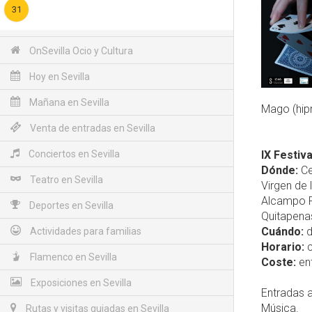
31
OnSevilla Ocio y Cultura
Hoy en Sevilla
Mañana en Sevilla
Mago (hipn
Venta de entradas en Sevilla
Conciertos en Sevilla
IX Festiv
Dónde:
Ce
Teatro en Sevilla
Virgen de 
Alcampo Ro
Deportes en Sevilla
Quitapenas
Cuándo:
d
Actividades para familias
Horario:
c
Flamenco en Sevilla
Coste:
ent
Exposiciones en Sevilla
Entradas a
Música.
Rutas y visitas guiadas en Sevilla