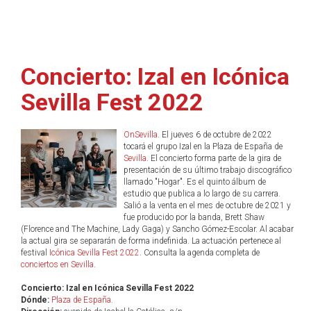
Concierto: Izal en Icónica
Sevilla Fest 2022
OnSevilla
. El jueves 6 de octubre de 2022
tocará el grupo Izal en la Plaza de España de
Sevilla
. El concierto forma parte de la gira de
presentación de su último trabajo discográfico
llamado "Hogar". Es el quinto álbum de
estudio que publica a lo largo de su carrera.
Salió a la venta en el mes de octubre de 2021 y
fue producido por la banda, Brett Shaw
(Florence and The Machine, Lady Gaga) y Sancho Gómez-Escolar. Al acabar
la actual gira se separarán de forma indefinida. La actuación pertenece al
festival
Icónica Sevilla Fest 2022
. Consulta la agenda completa de
conciertos en Sevilla
.
Concierto: Izal en Icónica Sevilla Fest 2022
Dónde:
Plaza de España
.