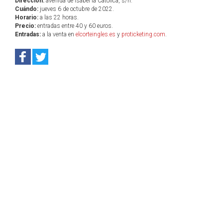
Dirección:
avenida de Isabel la Católica, s/n.
Cuándo:
jueves 6 de octubre de 2022.
Horario:
a las 22 horas.
Precio:
entradas entre 40 y 60 euros.
Entradas:
a la venta en
elcorteingles.es
y
proticketing.com
.