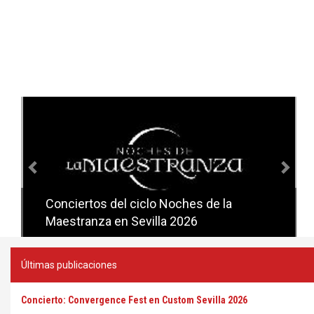
Anterior
Sig
Conciertos del ciclo Noches de la
Conciertos del ciclo Candlelight en
Maestranza en Sevilla 2026
Sevilla
Últimas publicaciones
Concierto: Convergence Fest en Custom Sevilla 2026