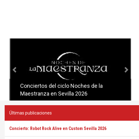
Anterior
Sig
Conciertos del ciclo Noches de la
Conciertos del ciclo Candlelight en
Maestranza en Sevilla 2026
Sevilla
Últimas publicaciones
Concierto: Robot Rock Alive en Custom Sevilla 2026