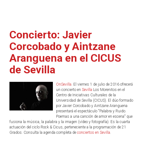
Concierto: Javier
Corcobado y Aintzane
Aranguena en el CICUS
de Sevilla
OnSevilla
. El viernes 1 de julio de 2016 ofrecerá
un concierto en
Sevilla
Los Morenitos en el
Centro de Iniciativas Culturales de la
Universidad de Sevilla (CICUS). El dúo formado
por Javier Corcobado y Aintzane Aranguena
presentará el espectáculo "Palabra y Ruido.
Poemas a una canción de amor en escena" que
fusiona la música, la palabra y la imagen (vídeo y fotografía). Es la cuarta
actuación del ciclo Rock & Cicus, perteneciente a la programación de 21
Grados. Consulta la agenda completa de
conciertos en Sevilla
.