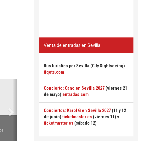
Venta de entradas en Sevilla
Bus turístico por Sevilla (City Sightseeing)
tiqets.com
Siguiente
Concierto: Cano en Sevilla 2027
(viernes 21
de mayo)
entradas.com
Conciertos: Karol G en Sevilla 2027
(11 y 12
de junio)
ticketmaster.es
(viernes 11) y
ticketmaster.es
(sábado 12)
de
rirá