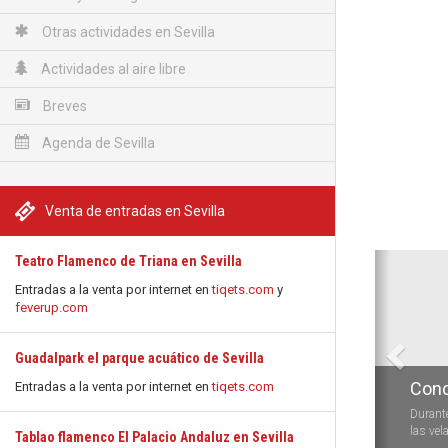
Otras actividades en Sevilla
Actividades al aire libre
Breves
Agenda de Sevilla
Venta de entradas en Sevilla
Anterio
Teatro Flamenco de Triana en Sevilla
Entradas a la venta por internet en
tiqets.com
y
feverup.com
Guadalpark el parque acuático de Sevilla
Conc
Parq
Entradas a la venta por internet en
tiqets.com
Durante
Del sáb
las vela
sus puer
Tablao flamenco El Palacio Andaluz en Sevilla