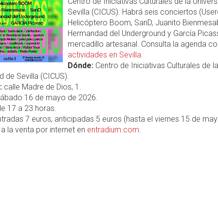
Centro de Iniciativas Culturales de la Univer
Sevilla (CICUS). Habrá seis conciertos (User
Helicóptero Boom, SanD, Juanito Bienmesa
Hermandad del Underground y García Picass
mercadillo artesanal. Consulta la agenda c
actividades en Sevilla
.
Dónde:
Centro de Iniciativas Culturales de l
d de Sevilla (CICUS).
:
calle Madre de Dios, 1.
ábado 16 de mayo de 2026.
e 17 a 23 horas.
tradas 7 euros, anticipadas 5 euros (hasta el viernes 15 de may
a la venta por internet en
entradium.com
.