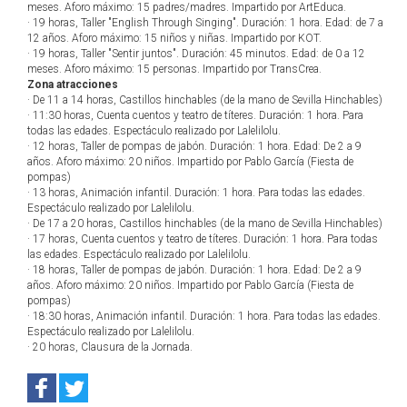
meses. Aforo máximo: 15 padres/madres. Impartido por ArtEduca.
· 19 horas, Taller "English Through Singing". Duración: 1 hora. Edad: de 7 a
12 años. Aforo máximo: 15 niños y niñas. Impartido por KOT.
· 19 horas, Taller "Sentir juntos". Duración: 45 minutos. Edad: de 0 a 12
meses. Aforo máximo: 15 personas. Impartido por TransCrea.
Zona atracciones
· De 11 a 14 horas, Castillos hinchables (de la mano de Sevilla Hinchables)
· 11:30 horas, Cuenta cuentos y teatro de títeres. Duración: 1 hora. Para
todas las edades. Espectáculo realizado por Lalelilolu.
· 12 horas, Taller de pompas de jabón. Duración: 1 hora. Edad: De 2 a 9
años. Aforo máximo: 20 niños. Impartido por Pablo García (Fiesta de
pompas)
· 13 horas, Animación infantil. Duración: 1 hora. Para todas las edades.
Espectáculo realizado por Lalelilolu.
· De 17 a 20 horas, Castillos hinchables (de la mano de Sevilla Hinchables)
· 17 horas, Cuenta cuentos y teatro de títeres. Duración: 1 hora. Para todas
las edades. Espectáculo realizado por Lalelilolu.
· 18 horas, Taller de pompas de jabón. Duración: 1 hora. Edad: De 2 a 9
años. Aforo máximo: 20 niños. Impartido por Pablo García (Fiesta de
pompas)
· 18:30 horas, Animación infantil. Duración: 1 hora. Para todas las edades.
Espectáculo realizado por Lalelilolu.
· 20 horas, Clausura de la Jornada.