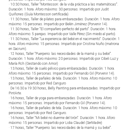
· 10:30 horas, Taller "Montessori: de la vida práctica a las matemáticas".
Duración: 1 hora. Aforo máximo: 30 personas. Impartido por Judit
Quiñones (Guía Montessori certificada)
· 11:30 horas, Taller de pilates para embarazadas. Duración: 1 hora. Aforo
máximo: 15 personas. Impartido por Belén Jiménez (Porvenir 14).
· 11:30 horas, Taller "El compañero perfecto del parto". Duración: 1 hora.
Aforo máximo: 5 parejas. Impartido por Valle Pérez (Sin miedo al parto).
· 11:30 horas, Taller "La experiencia del bebé en el nacimiento". Duración: 1
hora. Aforo máximo: 15 personas. Impartido por Cristina Nuño (matrona
en Sacrum).
· 12 horas, Taller "Puerperio: las necesidades de la mamá y su bebé".
Duración: 1 hora. Aforo máximo: 20 personas. Impartido por Cibeli Luz y
María Rch (Gestando con Amor)
· 13 horas, Taller de suelo pélvico para embarazadas. Duración: 1 hora.
Aforo máximo: 15 personas. Impartido por Fernando Gil (Porvenir 14).
· 13 horas, Taller de pañales de tela. Duración: 1 hora. Aforo máximo: 10
personas. Impartido por Red Canguro
· De 16:30 a 19:30 horas, Belly Painting para embarazadas. Impartido por
PintArte.
· 16 horas, Taller de yoga para embarazadas. Duración: 1 hora. Aforo
máximo: 15 personas. Impartido por Fernando Gil (Porvenir 14).
· 16 horas, Taller de pañales de tela. Duración: 1 hora. Aforo máximo: 10
personas. Impartido por Red Canguro.
· 16 horas, Taller "Mi bebé no duerme del tirón". Duración: 1 hora. Aforo
máximo: 15 personas. Impartido por Lidia Claudel (SerMadre)
· 17 horas, Taller "Puerperio: las necesidades de la mamá y su bebé".