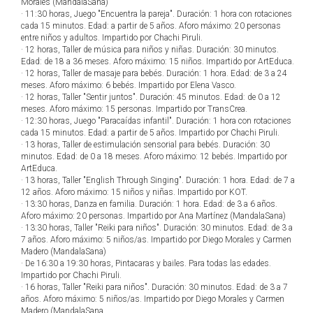
Morales (MandalaSana)
· 11:30 horas, Juego "Encuentra la pareja". Duración: 1 hora con rotaciones
cada 15 minutos. Edad: a partir de 5 años. Aforo máximo: 20 personas
entre niños y adultos. Impartido por Chachi Piruli.
· 12 horas, Taller de música para niños y niñas. Duración: 30 minutos.
Edad: de 18 a 36 meses. Aforo máximo: 15 niños. Impartido por ArtEduca.
· 12 horas, Taller de masaje para bebés. Duración: 1 hora. Edad: de 3 a 24
meses. Aforo máximo: 6 bebés. Impartido por Elena Vasco.
· 12 horas, Taller "Sentir juntos". Duración: 45 minutos. Edad: de 0 a 12
meses. Aforo máximo: 15 personas. Impartido por TransCrea.
· 12:30 horas, Juego "Paracaídas infantil". Duración: 1 hora con rotaciones
cada 15 minutos. Edad: a partir de 5 años. Impartido por Chachi Piruli.
· 13 horas, Taller de estimulación sensorial para bebés. Duración: 30
minutos. Edad: de 0 a 18 meses. Aforo máximo: 12 bebés. Impartido por
ArtEduca.
· 13 horas, Taller "English Through Singing". Duración: 1 hora. Edad: de 7 a
12 años. Aforo máximo: 15 niños y niñas. Impartido por KOT.
· 13:30 horas, Danza en familia. Duración: 1 hora. Edad: de 3 a 6 años.
Aforo máximo: 20 personas. Impartido por Ana Martínez (MandalaSana)
· 13:30 horas, Taller "Reiki para niños". Duración: 30 minutos. Edad: de 3 a
7 años. Aforo máximo: 5 niños/as. Impartido por Diego Morales y Carmen
Madero (MandalaSana)
· De 16:30 a 19:30 horas, Pintacaras y bailes. Para todas las edades.
Impartido por Chachi Piruli.
· 16 horas, Taller "Reiki para niños". Duración: 30 minutos. Edad: de 3 a 7
años. Aforo máximo: 5 niños/as. Impartido por Diego Morales y Carmen
Madero (MandalaSana