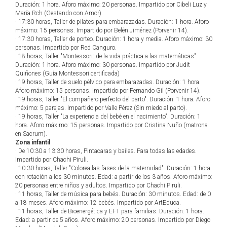
Duración: 1 hora. Aforo máximo: 20 personas. Impartido por Cibeli Luz y
María Rch (Gestando con Amor).
· 17:30 horas, Taller de pilates para embarazadas. Duración: 1 hora. Aforo
máximo: 15 personas. Impartido por Belén Jiménez (Porvenir 14).
· 17:30 horas, Taller de porteo. Duración: 1 hora y media. Aforo máximo: 30
personas. Impartido por Red Canguro.
· 18 horas, Taller "Montessori: de la vida práctica a las matemáticas".
Duración: 1 hora. Aforo máximo: 30 personas. Impartido por Judit
Quiñones (Guía Montessori certificada)
· 19 horas, Taller de suelo pélvico para embarazadas. Duración: 1 hora.
Aforo máximo: 15 personas. Impartido por Fernando Gil (Porvenir 14).
· 19 horas, Taller "El compañero perfecto del parto". Duración: 1 hora. Aforo
máximo: 5 parejas. Impartido por Valle Pérez (Sin miedo al parto).
· 19 horas, Taller "La experiencia del bebé en el nacimiento". Duración: 1
hora. Aforo máximo: 15 personas. Impartido por Cristina Nuño (matrona
en Sacrum).
Zona infantil
· De 10:30 a 13:30 horas, Pintacaras y bailes. Para todas las edades.
Impartido por Chachi Piruli.
· 10:30 horas, Taller "Colorea las fases de la maternidad". Duración: 1 hora
con rotación a los 30 minutos. Edad: a partir de los 3 años. Aforo máximo:
20 personas entre niños y adultos. Impartido por Chachi Piruli.
· 11 horas, Taller de música para bebés. Duración: 30 minutos. Edad: de 0
a 18 meses. Aforo máximo: 12 bebés. Impartido por ArtEduca.
· 11 horas, Taller de Bioenergética y EFT para familias. Duración: 1 hora.
Edad: a partir de 5 años. Aforo máximo: 20 personas. Impartido por Diego