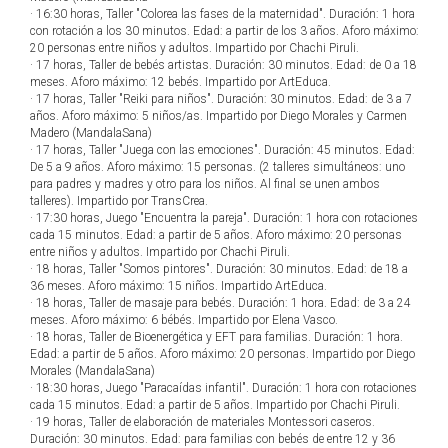
· 16:30 horas, Taller "Colorea las fases de la maternidad". Duración: 1 hora
con rotación a los 30 minutos. Edad: a partir de los 3 años. Aforo máximo:
20 personas entre niños y adultos. Impartido por Chachi Piruli.
· 17 horas, Taller de bebés artistas. Duración: 30 minutos. Edad: de 0 a 18
meses. Aforo máximo: 12 bebés. Impartido por ArtEduca.
· 17 horas, Taller "Reiki para niños". Duración: 30 minutos. Edad: de 3 a 7
años. Aforo máximo: 5 niños/as. Impartido por Diego Morales y Carmen
Madero (MandalaSana)
· 17 horas, Taller "Juega con las emociones". Duración: 45 minutos. Edad:
De 5 a 9 años. Aforo máximo: 15 personas. (2 talleres simultáneos: uno
para padres y madres y otro para los niños. Al final se unen ambos
talleres). Impartido por TransCrea.
· 17:30 horas, Juego "Encuentra la pareja". Duración: 1 hora con rotaciones
cada 15 minutos. Edad: a partir de 5 años. Aforo máximo: 20 personas
entre niños y adultos. Impartido por Chachi Piruli.
· 18 horas, Taller "Somos pintores". Duración: 30 minutos. Edad: de 18 a
36 meses. Aforo máximo: 15 niños. Impartido ArtEduca.
· 18 horas, Taller de masaje para bebés. Duración: 1 hora. Edad: de 3 a 24
meses. Aforo máximo: 6 bébés. Impartido por Elena Vasco.
· 18 horas, Taller de Bioenergética y EFT para familias. Duración: 1 hora.
Edad: a partir de 5 años. Aforo máximo: 20 personas. Impartido por Diego
Morales (MandalaSana)
· 18:30 horas, Juego "Paracaídas infantil". Duración: 1 hora con rotaciones
cada 15 minutos. Edad: a partir de 5 años. Impartido por Chachi Piruli.
· 19 horas, Taller de elaboración de materiales Montessori caseros.
Duración: 30 minutos. Edad: para familias con bebés de entre 12 y 36