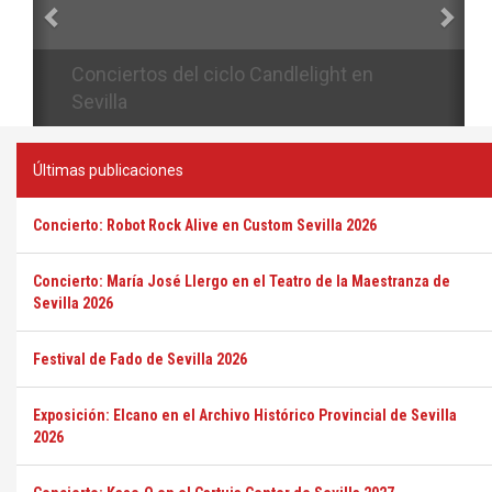
Conciertos del ciclo Candlelight en
Sevilla
Últimas publicaciones
Concierto: Robot Rock Alive en Custom Sevilla 2026
Concierto: María José Llergo en el Teatro de la Maestranza de
Sevilla 2026
Festival de Fado de Sevilla 2026
Exposición: Elcano en el Archivo Histórico Provincial de Sevilla
2026