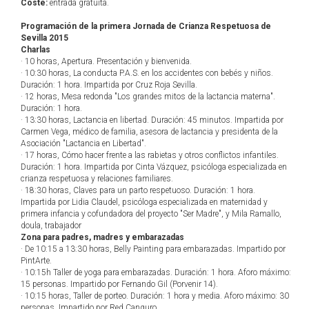
Coste:
entrada gratuita.
Programación de la primera Jornada de Crianza Respetuosa de
Sevilla 2015
Charlas
· 10 horas, Apertura. Presentación y bienvenida.
· 10:30 horas, La conducta P.A.S. en los accidentes con bebés y niños.
Duración: 1 hora. Impartida por Cruz Roja Sevilla.
· 12 horas, Mesa redonda "Los grandes mitos de la lactancia materna".
Duración: 1 hora.
· 13:30 horas, Lactancia en libertad. Duración: 45 minutos. Impartida por
Carmen Vega, médico de familia, asesora de lactancia y presidenta de la
Asociación "Lactancia en Libertad".
· 17 horas, Cómo hacer frente a las rabietas y otros conflictos infantiles.
Duración: 1 hora. Impartida por Cinta Vázquez, psicóloga especializada en
crianza respetuosa y relaciones familiares.
· 18:30 horas, Claves para un parto respetuoso. Duración: 1 hora.
Impartida por Lidia Claudel, psicóloga especializada en maternidad y
primera infancia y cofundadora del proyecto "Ser Madre", y Mila Ramallo,
doula, trabajador
Zona para padres, madres y embarazadas
· De 10:15 a 13:30 horas, Belly Painting para embarazadas. Impartido por
PintArte.
· 10:15h Taller de yoga para embarazadas. Duración: 1 hora. Aforo máximo:
15 personas. Impartido por Fernando Gil (Porvenir 14).
· 10:15 horas, Taller de porteo. Duración: 1 hora y media. Aforo máximo: 30
personas. Impartido por Red Canguro.