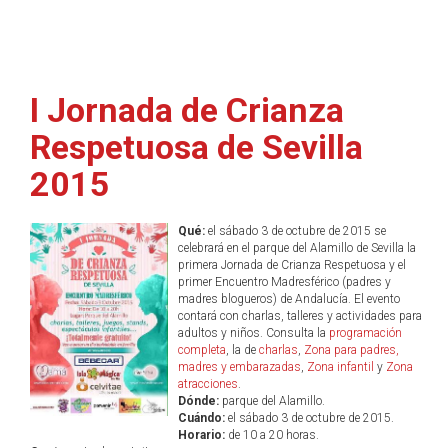
I Jornada de Crianza
Respetuosa de Sevilla
2015
Qué:
el sábado 3 de octubre de 2015 se
celebrará en el parque del Alamillo de Sevilla la
primera Jornada de Crianza Respetuosa y el
primer Encuentro Madresférico (padres y
madres blogueros) de Andalucía. El evento
contará con charlas, talleres y actividades para
adultos y niños. Consulta la
programación
completa
, la de
charlas
,
Zona para padres,
madres y embarazadas
,
Zona infantil
y
Zona
atracciones
.
Dónde:
parque del Alamillo.
Cuándo:
el sábado 3 de octubre de 2015.
Horario:
de 10 a 20 horas.