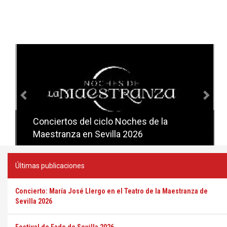
Anterior
Sig
Conciertos del ciclo Noches de la
Conciertos del ciclo Candlelight en
Maestranza en Sevilla 2026
Sevilla
Últimas publicaciones
Concierto: María José Llergo en el Teatro de la Maestranza de
Sevilla 2026