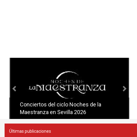
Anterior
Sig
Conciertos del ciclo Noches de la
Conciertos del ciclo Candlelight en
Maestranza en Sevilla 2026
Sevilla
Últimas publicaciones