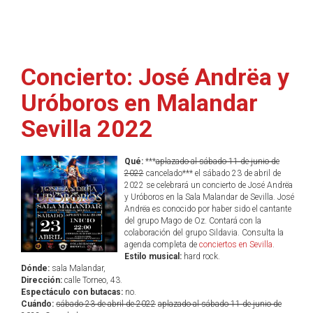
Concierto: José Andrëa y
Uróboros en Malandar
Sevilla 2022
Qué:
***
aplazado al sábado 11 de junio de
2022
cancelado*** el sábado 23 de abril de
2022 se celebrará un concierto de José Andrëa
y Uróboros en la Sala Malandar de Sevilla. José
Andrëa es conocido por haber sido el cantante
del grupo Mago de Oz. Contará con la
colaboración del grupo Sildavia. Consulta la
agenda completa de
conciertos en Sevilla
.
Estilo musical:
hard rock.
Dónde:
sala Malandar,
Dirección:
calle Torneo, 43.
Espectáculo con butacas:
no.
Cuándo:
sábado 23 de abril de 2022
aplazado al sábado 11 de junio de