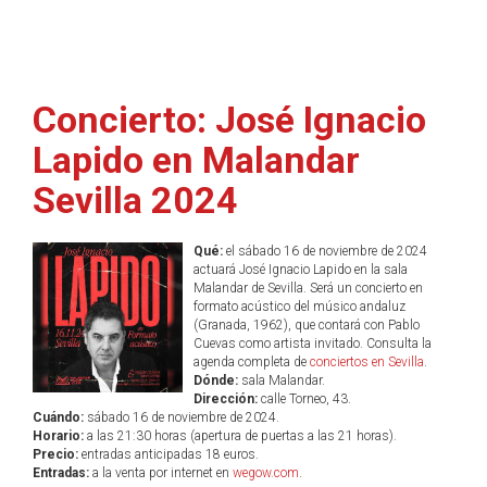
Concierto: José Ignacio
Lapido en Malandar
Sevilla 2024
Qué:
el sábado 16 de noviembre de 2024
actuará José Ignacio Lapido en la sala
Malandar de Sevilla. Será un concierto en
formato acústico del músico andaluz
(Granada, 1962), que contará con Pablo
Cuevas como artista invitado. Consulta la
agenda completa de
conciertos en Sevilla
.
Dónde:
sala Malandar.
Dirección:
calle Torneo, 43.
Cuándo:
sábado 16 de noviembre de 2024.
Horario:
a las 21:30 horas (apertura de puertas a las 21 horas).
Precio:
entradas anticipadas 18 euros.
Entradas:
a la venta por internet en
wegow.com
.