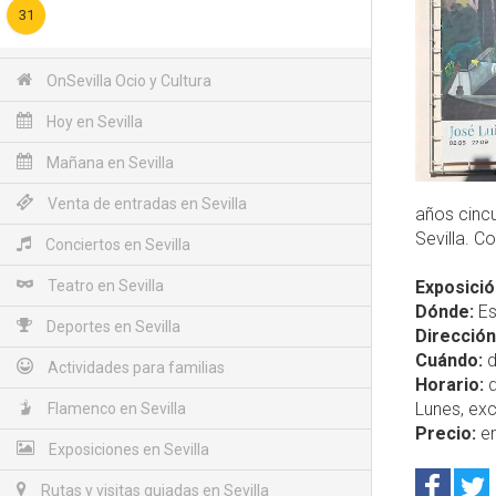
31
OnSevilla Ocio y Cultura
Hoy en Sevilla
Mañana en Sevilla
Venta de entradas en Sevilla
años cinc
Sevilla. 
Conciertos en Sevilla
Teatro en Sevilla
Exposició
Dónde:
Es
Deportes en Sevilla
Dirección
Cuándo:
d
Actividades para familias
Horario:
d
Lunes, exc
Flamenco en Sevilla
Precio:
en
Exposiciones en Sevilla
Rutas y visitas guiadas en Sevilla