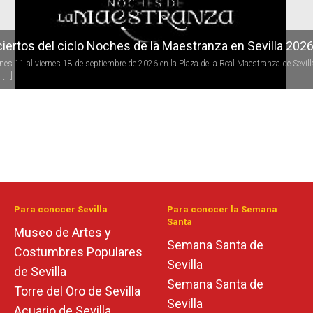
iertos del ciclo Noches de la Maestranza en Sevilla 202
rnes 11 al viernes 18 de septiembre de 2026 en la Plaza de la Real Maestranza de Sevill
[...]
Para conocer Sevilla
Para conocer la Semana
Santa
Museo de Artes y
Semana Santa de
Costumbres Populares
Sevilla
de Sevilla
Semana Santa de
Torre del Oro de Sevilla
Sevilla
Acuario de Sevilla