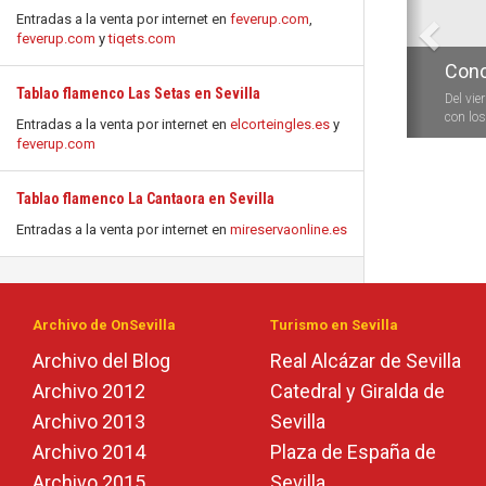
Entradas a la venta por internet en
feverup.com
,
feverup.com
y
tiqets.com
Conc
Tablao flamenco Las Setas en Sevilla
Del vie
con los 
Entradas a la venta por internet en
elcorteingles.es
y
feverup.com
Tablao flamenco La Cantaora en Sevilla
Entradas a la venta por internet en
mireservaonline.es
Archivo de OnSevilla
Turismo en Sevilla
Archivo del Blog
Real Alcázar de Sevilla
Archivo 2012
Catedral y Giralda de
Archivo 2013
Sevilla
Archivo 2014
Plaza de España de
Archivo 2015
Sevilla