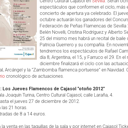
Centro Cultural Cajasol en
Sevilla
. Serán och
espectáculos que conformen el ciclo, más e
concierto de apertura ya celebrado. El juev
octubre actuarán los ganadores del Concur
Federación de Peñas Flamencas de Sevilla 
Belén Novelli, Cristina Rodríguez y Alberto Se
25 del mismo mes habrá un recital de baile
Patricia Guerrero y su compañía. En noviem
tendremos los espectáculos de Rafael Camp
día 8, Argentina, el 15, y Farruco el 29. En e
diciembre finalizará el ciclo con las actuac
al, Arcángel y la "Zambomba flamenca portuense" en Navidad. 
rio
cronológico de actuaciones.
: Los Jueves Flamencos de Cajasol "otoño 2012"
la Joaquín Turina, Centro Cultural Cajasol, calle Laraña, 4.
asta el jueves 27 de diciembre de 2012.
 las 21 horas.
radas de 8 a 14 euros.
 la venta en las taquillas de la sala y por internet en Cajasol Tick