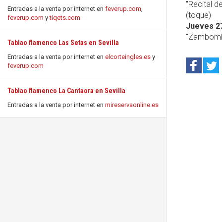
"Recital d
Entradas a la venta por internet en
feverup.com
,
(toque)
feverup.com
y
tiqets.com
Jueves 2
"Zambomba
Tablao flamenco Las Setas en Sevilla
Entradas a la venta por internet en
elcorteingles.es
y
feverup.com
Tablao flamenco La Cantaora en Sevilla
Entradas a la venta por internet en
mireservaonline.es