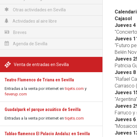
Otras actividades en Sevilla
Calendar
Cajasol
Actividades al aire libre
Jueves 4 
"Conciert
Breves
Jueves 1
Agenda de Sevilla
"Futuro pe
Belén Nove
Jueves 2
Venta de entradas en Sevilla
Patricia G
Jueves 8
"Rafael C
Teatro Flamenco de Triana en Sevilla
Carrasco (
Entradas a la venta por internet en
tiqets.com
y
Jueves 1
feverup.com
"Argentina
Jueves 2
Guadalpark el parque acuático de Sevilla
Farruco y
Entradas a la venta por internet en
tiqets.com
Jueves 6 
"Mosaicos"
Jueves 1
Tablao flamenco El Palacio Andaluz en Sevilla