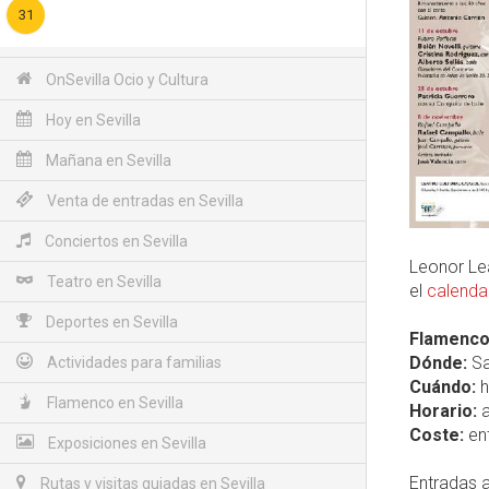
31
OnSevilla Ocio y Cultura
Hoy en Sevilla
Mañana en Sevilla
Venta de entradas en Sevilla
Conciertos en Sevilla
Leonor Le
Teatro en Sevilla
el
calenda
Deportes en Sevilla
Flamenco
Dónde:
Sa
Actividades para familias
Cuándo:
h
Flamenco en Sevilla
Horario:
a
Coste:
ent
Exposiciones en Sevilla
Entradas a
Rutas y visitas guiadas en Sevilla