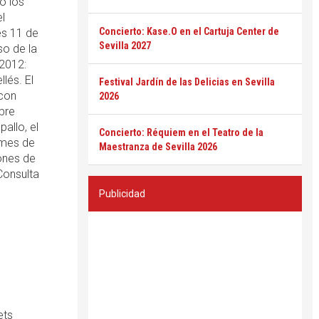
o los
l
Concierto: Kase.O en el Cartuja Center de
es 11 de
Sevilla 2027
so de la
2012:
llés. El
Festival Jardín de las Delicias en Sevilla
 con
2026
bre
allo, el
Concierto: Réquiem en el Teatro de la
l mes de
Maestranza de Sevilla 2026
iones de
Consulta
Publicidad
ets