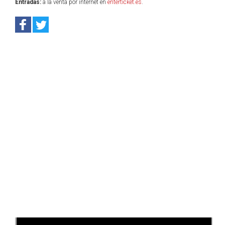
Entradas:
a la venta por internet en
enterticket.es
.
Anterior
Sig