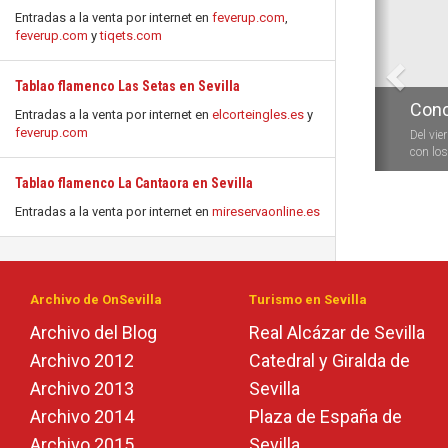
Entradas a la venta por internet en
feverup.com
,
feverup.com
y
tiqets.com
Tablao flamenco Las Setas en Sevilla
Conc
Entradas a la venta por internet en
elcorteingles.es
y
feverup.com
Del vie
con los 
Tablao flamenco La Cantaora en Sevilla
Entradas a la venta por internet en
mireservaonline.es
Archivo de OnSevilla
Turismo en Sevilla
Archivo del Blog
Real Alcázar de Sevilla
Archivo 2012
Catedral y Giralda de
Archivo 2013
Sevilla
Archivo 2014
Plaza de España de
Archivo 2015
Sevilla