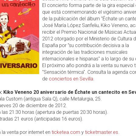
El concierto forma parte de la gira especial 
que está conmemorando el vigésimo aniver
de la publicación del álbum "Échate un cante
José María López Sanfeliu, Kiko Veneno, a
recibir el Premio Nacional de Músicas Actua
2012 otorgado por el Ministerio de Cultura 
España por "su contribución decisiva a la
integración de las tradiciones musicales
internacionales e hispanas" a lo largo de su 
El próximo año pondrá a la venta su nuevo 
"Sensación térmica". Consulta la agenda c
de
conciertos en Sevilla
.
: Kiko Veneno 20 aniversario de Échate un cantecito en Sev
la Custom (antigua Sala Q), calle Metalurgia, 25.
ueves 20 de diciembre de 2012.
 las 21:30 horas (apertura de puertas 20:30 horas).
radas 21 euros (anticipadas 16 euros).
 la venta por internet en
ticketea.com
y
ticketmaster.es
.