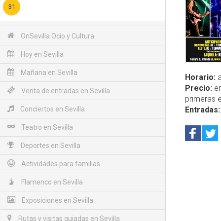
31
OnSevilla Ocio y Cultura
Hoy en Sevilla
Mañana en Sevilla
Horario:
a
Precio:
en
Venta de entradas en Sevilla
primeras e
Conciertos en Sevilla
Entradas:
Teatro en Sevilla
Deportes en Sevilla
Actividades para familias
Flamenco en Sevilla
Exposiciones en Sevilla
Rutas y visitas guiadas en Sevilla