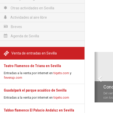
Otras actividades en Sevilla
Actividades al aire libre
Breves
Agenda de Sevilla
Venta de entradas en Sevilla
Anterio
Teatro Flamenco de Triana en Sevilla
Entradas a la venta por internet en
tiqets.com
y
feverup.com
Conc
Conc
Guadalpark el parque acuático de Sevilla
Del vie
Durante
Entradas a la venta por internet en
tiqets.com
con los 
las vela
Tablao flamenco El Palacio Andaluz en Sevilla