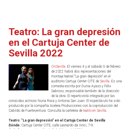
Teatro: La gran depresión
en el Cartuja Center de
Sevilla 2022
OnSevilla
. El viernes 4 y el sábado 5 de febrero
de 2022 habrá dos representaciones del
montaje teatral "La gran depresión" en el
auditorio Cartuja Center CITE de
Sevilla
. Es una
comedia escrita por Dunia Ayaso y Félix
Sabroso, responsable también de la dirección
de la obra. El reparto está integrado por las
conocidas actrices Nuria Roca y Antonia San Juan. El espectáculo ha sido
producido por la compañía Acelera Producciones con la coproducción del
Cabildo de Fuerteventura. Consulta la cartelera de
teatro en Sevilla
.
Teatro: "La gran depresión" en el Cartuja Center de Sevilla
Dónde:
Cartuja Center CITE, calle Leonardo da Vinci, 7-9.