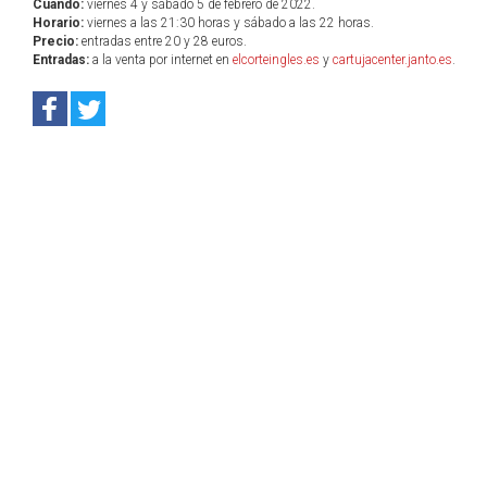
Cuándo:
viernes 4 y sábado 5 de febrero de 2022.
Horario:
viernes a las 21:30 horas y sábado a las 22 horas.
Precio:
entradas entre 20 y 28 euros.
Entradas:
a la venta por internet en
elcorteingles.es
y
cartujacenter.janto.es
.