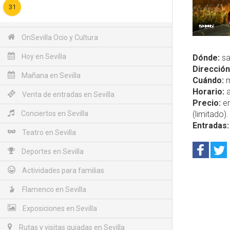
31
OnSevilla Ocio y Cultura
Hoy en Sevilla
Dónde:
sa
Dirección
Mañana en Sevilla
Cuándo:
m
Horario:
a
Venta de entradas en Sevilla
Precio:
en
Conciertos en Sevilla
(limitado).
Entradas:
Teatro en Sevilla
Deportes en Sevilla
Actividades para familias
Flamenco en Sevilla
Exposiciones en Sevilla
Rutas y visitas guiadas en Sevilla