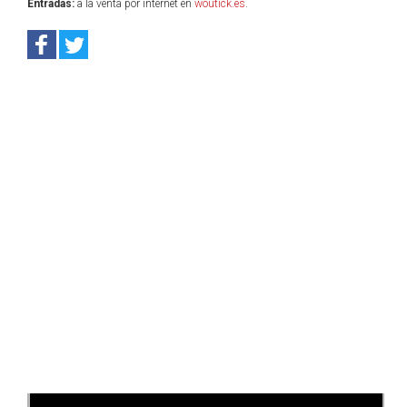
Entradas:
a la venta por internet en
woutick.es
.
Anterior
Sig