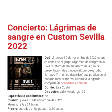
Concierto: Lágrimas de
sangre en Custom Sevilla
2022
Qué:
el jueves 10 de noviembre de 2022 estará
en concierto el grupo Lágrimas de sangre en la
Sala Custom de Sevilla dentro de la gira de
presentación de su nuevo álbum de estudio
llamado "Armónico desorden" que publicaron el
pasado mes de marzo. Consulta la agenda
completa de
conciertos en Sevilla
.
Dónde:
Sala Custom.
Dirección:
calle Metalurgia, 25.
Espectáculo con butacas:
no.
Cuándo:
jueves 10 de noviembre de 2022.
Horario:
a las 21 horas.
Precio:
entradas anticipadas 13,20 euros.