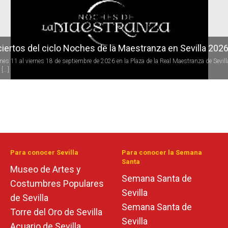
iertos del ciclo Noches de la Maestranza en Sevilla 202
rnes 11 al viernes 18 de septiembre de 2026 en la Plaza de la Real Maestranza de Sevill
[...]
Para conocer Sevilla
Para conocer la Semana
Santa
Museo de Artes y
Semana Santa de
Costumbres Populares
Sevilla
de Sevilla
Semana Santa de
Torre del Oro de Sevilla
Sevilla
Acuario de Sevilla