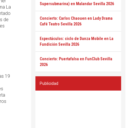
imer
Supersubmarina) en Malandar Sevilla 2026
ana La
ntado
Concierto: Carlos Chaouen en Lady Drama
os de
Café Teatro Sevilla 2026
jes
Espectáculos: ciclo de Danza Mobile en La
Fundición Sevilla 2026
Concierto: Puertafalsa en FunClub Sevilla
2026
as 19
Publicidad
es
eta
uros