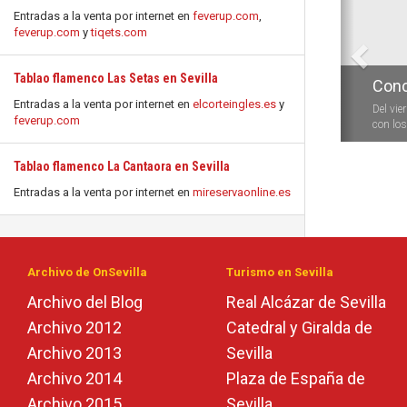
Entradas a la venta por internet en
feverup.com
,
feverup.com
y
tiqets.com
Tablao flamenco Las Setas en Sevilla
Conc
Entradas a la venta por internet en
elcorteingles.es
y
Del vie
feverup.com
con los 
Tablao flamenco La Cantaora en Sevilla
Entradas a la venta por internet en
mireservaonline.es
Archivo de OnSevilla
Turismo en Sevilla
Archivo del Blog
Real Alcázar de Sevilla
Archivo 2012
Catedral y Giralda de
Archivo 2013
Sevilla
Archivo 2014
Plaza de España de
Archivo 2015
Sevilla