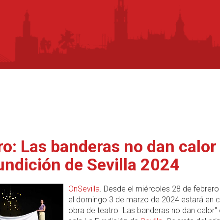
ro: Las banderas no dan calor
undición de Sevilla 2024
OnSevilla
. Desde el miércoles 28 de febrero
el domingo 3 de marzo de 2024 estará en ca
obra de teatro "Las banderas no dan calor" 