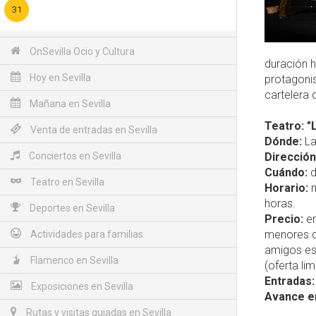
31
OnSevilla Ocio y Cultura
duración h
Hoy en Sevilla
protagonis
cartelera
Mañana en Sevilla
Teatro: "
Venta de entradas en Sevilla
Dónde:
La
Conciertos en Sevilla
Dirección
Cuándo:
d
Teatro en Sevilla
Horario:
m
horas.
Deportes en Sevilla
Precio:
en
menores de
Actividades para familias
amigos esc
Flamenco en Sevilla
(oferta lim
Entradas:
Exposiciones en Sevilla
Avance e
Rutas y visitas guiadas en Sevilla