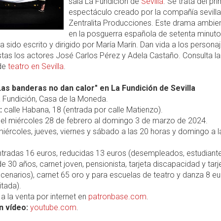
sala La Fundición de
Sevilla
. Se trata del pr
espectáculo creado por la compañía sevill
Zentralita Producciones. Este drama ambie
en la posguerra española de setenta minut
a sido escrito y dirigido por María Marín. Dan vida a los persona
tas los actores José Carlos Pérez y Adela Castaño. Consulta la
 de
teatro en Sevilla
.
Las banderas no dan calor" en La Fundición de Sevilla
 Fundición, Casa de la Moneda.
:
calle Habana, 18 (entrada por calle Matienzo).
el miércoles 28 de febrero al domingo 3 de marzo de 2024.
iércoles, jueves, viernes y sábado a las 20 horas y domingo a l
tradas 16 euros, reducidas 13 euros (desempleados, estudiant
 30 años, carnet joven, pensionista, tarjeta discapacidad y tarj
enarios), carnet 65 oro y para escuelas de teatro y danza 8 e
itada).
a la venta por internet en
patronbase.com
.
n vídeo:
youtube.com
.