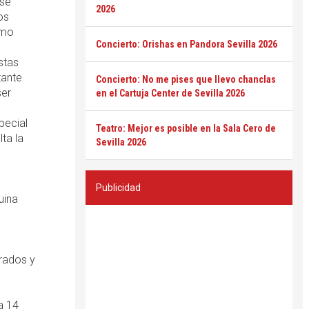
 se
2026
os
imo
Concierto: Orishas en Pandora Sevilla 2026
stas
tante
Concierto: No me pises que llevo chanclas
ser
en el Cartuja Center de Sevilla 2026
pecial
Teatro: Mejor es posible en la Sala Cero de
ta la
Sevilla 2026
Publicidad
uina
arados y
a 14