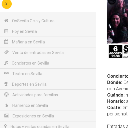
31
OnSevilla Ocio y Cultura
Hoy en Sevilla
Mañana en Sevilla
Venta de entradas en Sevilla
Conciertos en Sevilla
Teatro en Sevilla
Concierto
Dónde:
Ce
Deportes en Sevilla
con Avenid
Cuándo:
m
Actividades para familias
Horario:
a
Flamenco en Sevilla
Coste:
ent
pensionist
Exposiciones en Sevilla
Entradas a
Rutas y visitas guiadas en Sevilla