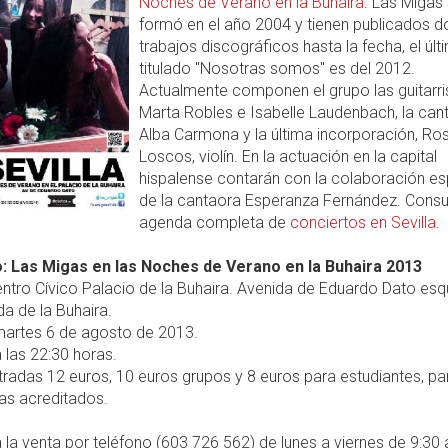
Noches de Verano en la Buhaira
. Las Migas
formó en el año 2004 y tienen publicados d
trabajos discográficos hasta la fecha, el últ
titulado "Nosotras somos" es del 2012.
Actualmente componen el grupo las guitarri
Marta Robles e Isabelle Laudenbach, la can
Alba Carmona y la última incorporación, Ro
Loscos, violín. En la actuación en la capital
hispalense contarán con la colaboración es
de la cantaora Esperanza Fernández. Consul
agenda completa de
conciertos en Sevilla
.
: Las Migas en las Noches de Verano en la Buhaira 2013
ntro Cívico Palacio de la Buhaira. Avenida de Eduardo Dato esq
a de la Buhaira.
artes 6 de agosto de 2013.
 las 22:30 horas.
radas 12 euros, 10 euros grupos y 8 euros para estudiantes, p
as acreditados.
 la venta por teléfono (603 726 562) de lunes a viernes de 9:30 