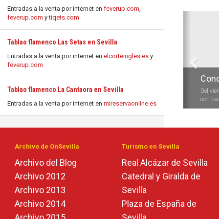
Entradas a la venta por internet en
feverup.com
,
Anterio
feverup.com
y
tiqets.com
Tablao flamenco Las Setas en Sevilla
Entradas a la venta por internet en
elcorteingles.es
y
feverup.com
Conc
Tablao flamenco La Cantaora en Sevilla
Del vie
con los 
Entradas a la venta por internet en
mireservaonline.es
Archivo de OnSevilla
Turismo en Sevilla
Archivo del Blog
Real Alcázar de Sevilla
Archivo 2012
Catedral y Giralda de
Archivo 2013
Sevilla
Archivo 2014
Plaza de España de
Archivo 2015
Sevilla