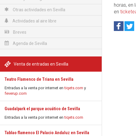
horas, en 
Otras actividades en Sevilla
en
ticket
Actividades al aire libre
Breves
Agenda de Sevilla
Venta de entradas en Sevilla
Teatro Flamenco de Triana en Sevilla
Entradas a la venta por internet en
tiqets.com
y
feverup.com
Guadalpark el parque acuático de Sevilla
Entradas a la venta por internet en
tiqets.com
Tablao flamenco El Palacio Andaluz en Sevilla