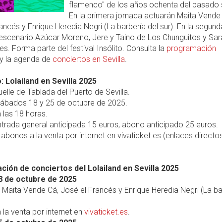
flamenco" de los años ochenta del pasado s
En la primera jornada actuarán Maita Vende
ancés y Enrique Heredia Negri (La barbería del sur). En la segund
 escenario Azúcar Moreno, Jere y Taino de Los Chunguitos y Sar
s. Forma parte del festival Insólito. Consulta la
programación
y la agenda de
conciertos en Sevilla
.
: Lolailand en Sevilla 2025
elle de Tablada del Puerto de Sevilla.
ábados 18 y 25 de octubre de 2025.
 las 18 horas.
trada general anticipada 15 euros, abono anticipado 25 euros.
abonos a la venta por internet en vivaticket.es (enlaces directos
ión de conciertos del Lolailand en Sevilla 2025
8 de octubre de 2025
, Maita Vende Cá, José el Francés y Enrique Heredia Negri (La ba
 la venta por internet en
vivaticket.es
.