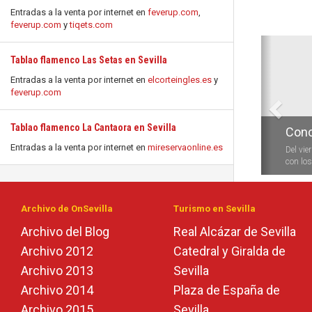
Entradas a la venta por internet en
feverup.com
,
feverup.com
y
tiqets.com
Anterio
Tablao flamenco Las Setas en Sevilla
Entradas a la venta por internet en
elcorteingles.es
y
feverup.com
Tablao flamenco La Cantaora en Sevilla
Conc
Entradas a la venta por internet en
mireservaonline.es
Del vie
con los 
Archivo de OnSevilla
Turismo en Sevilla
Archivo del Blog
Real Alcázar de Sevilla
Archivo 2012
Catedral y Giralda de
Archivo 2013
Sevilla
Archivo 2014
Plaza de España de
Archivo 2015
Sevilla