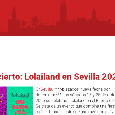
ierto: Lolailand en Sevilla 20
OnSevilla
. ***Aplazados, nueva fecha por
determinar.*** Los sábados 18 y 25 de oct
2025 se celebrará Lolailand en el Puerto de
Se trata de un evento que combina una fies
multitudinaria al estilo de una rave con el "