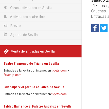
Sábado 2
· 18 horas
Otras actividades en Sevilla
Chuches.
Entradas a
Actividades al aire libre
Breves
Agenda de Sevilla
Venta de entradas en Sevilla
Teatro Flamenco de Triana en Sevilla
Entradas a la venta por internet en
tiqets.com
y
feverup.com
Guadalpark el parque acuático de Sevilla
Entradas a la venta por internet en
tiqets.com
Tablao flamenco El Palacio Andaluz en Sevilla