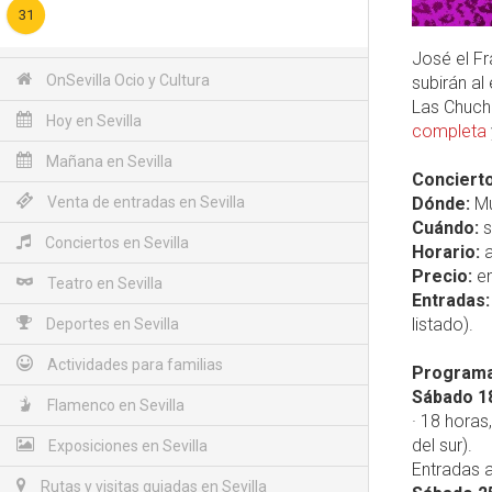
31
José el Fr
OnSevilla Ocio y Cultura
subirán al
Las Chuche
Hoy en Sevilla
completa
Mañana en Sevilla
Concierto
Venta de entradas en Sevilla
Dónde:
Mu
Cuándo:
s
Conciertos en Sevilla
Horario:
a
Precio:
en
Teatro en Sevilla
Entradas:
listado).
Deportes en Sevilla
Actividades para familias
Programac
Sábado 1
Flamenco en Sevilla
· 18 horas
del sur).
Exposiciones en Sevilla
Entradas a
Rutas y visitas guiadas en Sevilla