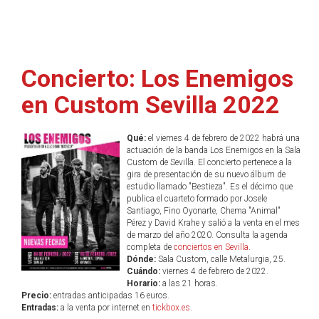
Concierto: Los Enemigos
en Custom Sevilla 2022
Qué:
el viernes 4 de febrero de 2022 habrá una
actuación de la banda Los Enemigos en la Sala
Custom de Sevilla. El concierto pertenece a la
gira de presentación de su nuevo álbum de
estudio llamado "Bestieza". Es el décimo que
publica el cuarteto formado por Josele
Santiago, Fino Oyonarte, Chema "Animal"
Pérez y David Krahe y salió a la venta en el mes
de marzo del año 2020. Consulta la agenda
completa de
conciertos en Sevilla
.
Dónde:
Sala Custom, calle Metalurgia, 25.
Cuándo:
viernes 4 de febrero de 2022.
Horario:
a las 21 horas.
Precio:
entradas anticipadas 16 euros.
Entradas:
a la venta por internet en
tickbox.es
.