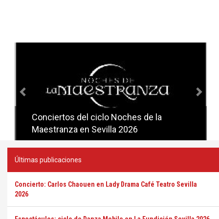
Anterior
Sig
Conciertos del ciclo Noches de la
Conciertos del ciclo Candlelight en
Maestranza en Sevilla 2026
Sevilla
Últimas publicaciones
Concierto: Carlos Chaouen en Lady Drama Café Teatro Sevilla
2026